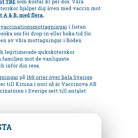
ot TBE
som kostar kr per dos. Våra
öterskor hjälper dig även med vaccin mot
t A & B, med flera.
a vaccinationsmottagningar
i listan
söka oss för drop-in eller boka tid för
 en av våra mottagningar
i
Boden
ch legitimerade sjuksköterskor
a familjen mot de vanligaste
 inför din resa.
gningar
på
169 orter över hela Sverige
der till Kiruna i norr så är Vaccinova AB
cinatören i Sverige sett till antalet
STA