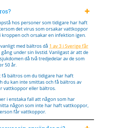
ros?
ppstå hos personer som tidigare har haft
tersom det virus som orsakar vattkoppor
 i kroppen och orsakar en infektion igen.
t vanligt med bältros då
1 av 3 i Sverige får
ång under sin livstid. Vanligast är att de
 sjukdomen då två tredjedelar av de som
r 50 år.
få bältros om du tidigare har haft
 du kan inte smittas och få bältros av
 vattkoppor eller bältros.
r i enstaka fall att någon som har
mitta någon som inte har haft vattkoppor,
erson får vattkoppor.