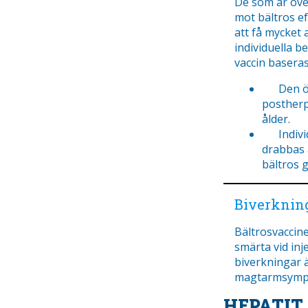
De som är öve
mot bältros e
att få mycket 
individuella 
vaccin baseras
Den öka
postherp
ålder.
Individu
drabbas 
bältros g
Biverknin
Bältrosvaccin
smärta vid inj
biverkningar 
magtarmsymp
HEPATIT