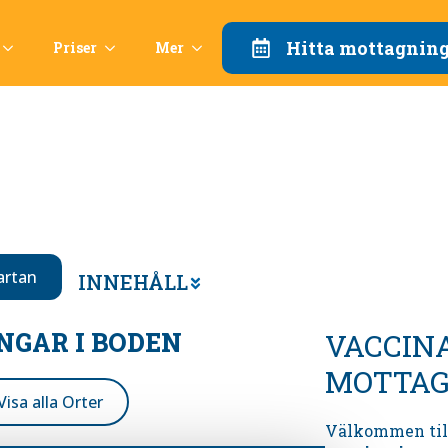
Hitta mottagnin
Priser
Mer
Kartan
INNEHÅLL
NGAR I
BODEN
VACCIN
MOTTAG
Visa alla Orter
Välkommen til