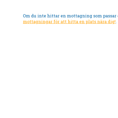
Om du inte hittar en mottagning som passar 
mottagningar för att hitta en plats nära dig!
.