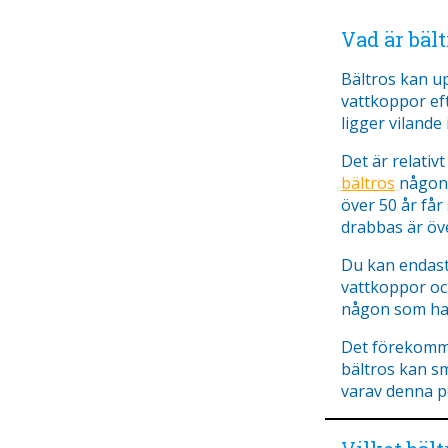
Vad är bält
Bältros kan u
vattkoppor ef
ligger vilande
Det är relativ
bältros
någon g
över 50 år får
drabbas är öve
Du kan endast 
vattkoppor och
någon som har
Det förekomme
bältros kan s
varav denna p