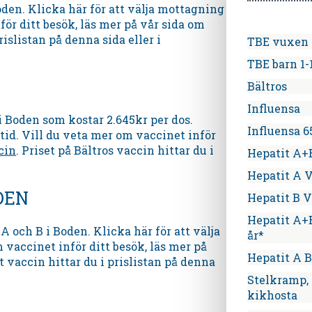
oden. Klicka här för att välja mottagning
för ditt besök, läs mer på vår sida om
rislistan på denna sida eller i
TBE vuxen (
TBE barn 1-
Bältros
Influensa
 Boden som kostar 2.645kr per dos.
Influensa 6
tid. Vill du veta mer om vaccinet inför
cin
. Priset på Bältros vaccin hittar du i
Hepatit A+
Hepatit A 
DEN
Hepatit B 
Hepatit A+B
 och B i Boden. Klicka här för att välja
år*
 vaccinet inför ditt besök, läs mer på
Hepatit A B
it vaccin hittar du i prislistan på denna
Stelkramp, 
kikhosta