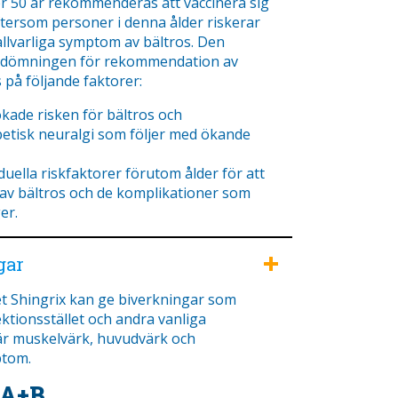
r 50 år rekommenderas att vaccinera sig
ftersom personer i denna ålder riskerar
allvarliga symptom av bältros. Den
bedömningen för rekommendation av
 på följande faktorer:
de risken för bältros och
etisk neuralgi som följer med ökande
ella riskfaktorer förutom ålder för att
av bältros och de komplikationer som
er.
gar
et Shingrix kan ge biverkningar som
ektionsstället och andra vanliga
är muskelvärk, huvudvärk och
tom.
 A+B