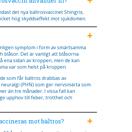
trosvaccin använder ni?
dast det nya bältrosvaccinet Shingrix,
cket hög skyddseffekt mot sjukdomen.
anligen symptom i form av smärtsamma
h blåsor. Det är vanligt att blåsorna
 ena sidan av kroppen, men de kan
ma var som helst på kroppen.
 de som får bältros drabbas av
 neuralgi (PHN) som ger nervsmärta som
mer än tre månader. I vissa fall kan
ge upphov till feber, trötthet och
ccineras mot bältros?