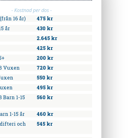
- Kostnad per dos -
från 16 år)
475 kr
15 år
430 kr
2.645 kr
425 kr
5+
200 kr
B Vuxen
720 kr
Vuxen
550 kr
Vuxen
495 kr
 Barn 1-15
560 kr
arn 1-15 år
460 kr
difteri och
545 kr