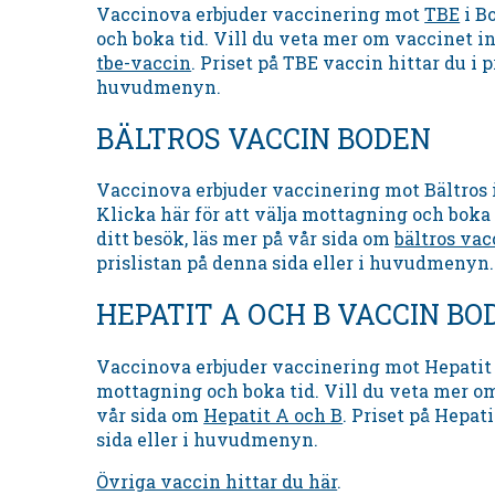
Vaccinova erbjuder vaccinering mot
TBE
i B
och boka tid. Vill du veta mer om vaccinet in
tbe-vaccin
. Priset på TBE vaccin hittar du i p
huvudmenyn.
BÄLTROS VACCIN BODEN
Vaccinova erbjuder vaccinering mot Bältros i
Klicka här för att välja mottagning och boka 
ditt besök, läs mer på vår sida om
bältros vac
prislistan på denna sida eller i huvudmenyn.
HEPATIT A OCH B VACCIN BO
Vaccinova erbjuder vaccinering mot Hepatit A
mottagning och boka tid. Vill du veta mer om
vår sida om
Hepatit A och B
. Priset på Hepat
sida eller i huvudmenyn.
Övriga vaccin hittar du här
.