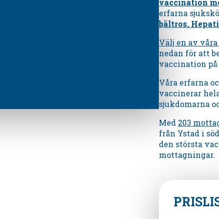
vaccination m
erfarna sjuksk
bältros, Hepati
Välj en av vår
nedan för att be
vaccination på
Våra erfarna o
vaccinerar hel
sjukdomarna och
Med
203 motta
från Ystad i sö
den största vac
mottagningar.
PRISLI