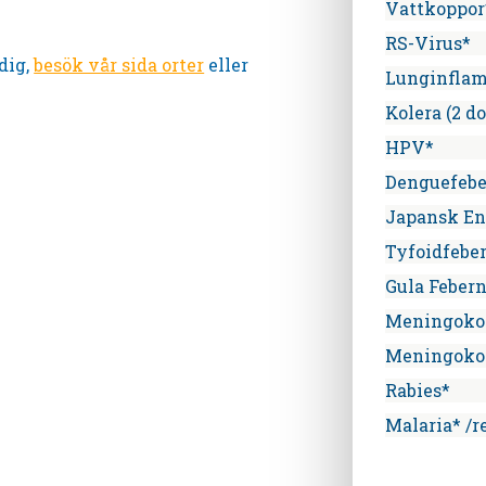
Vattkoppor
RS-Virus*
dig,
besök vår sida orter
eller
Lunginfla
Kolera (2 do
HPV*
Denguefebe
Japansk En
Tyfoidfebe
Gula Feber
Meningoko
Meningoko
Rabies*
Malaria* /r