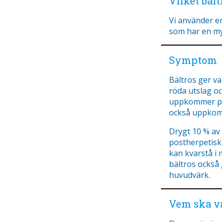
Vilket bäl
Vi använder en
som har en my
Symptom
Bältros ger v
röda utslag oc
uppkommer på
också uppkom
Drygt 10 % av
postherpetisk
kan kvarstå i 
bältros också 
huvudvärk.
Vem ska va