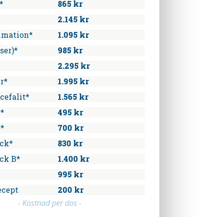
*
865 kr
2.145 kr
mmation*
1.095 kr
ser)*
985 kr
2.295 kr
r*
1.995 kr
cefalit*
1.565 kr
r*
495 kr
n*
700 kr
ck*
830 kr
ck B*
1.400 kr
995 kr
ecept
200 kr
- Kostnad per dos -