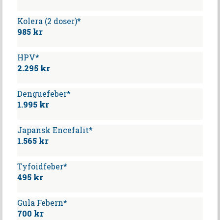
Kolera (2 doser)*
985 kr
HPV*
2.295 kr
Denguefeber*
1.995 kr
Japansk Encefalit*
1.565 kr
Tyfoidfeber*
495 kr
Gula Febern*
700 kr