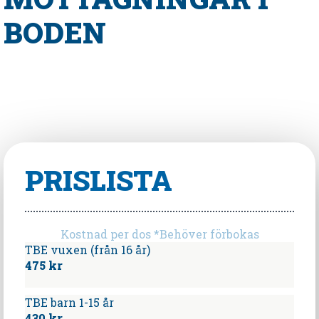
BODEN
PRISLISTA
Kostnad per dos *Behöver förbokas
TBE vuxen (från 16 år)
475 kr
TBE barn 1-15 år
430 kr