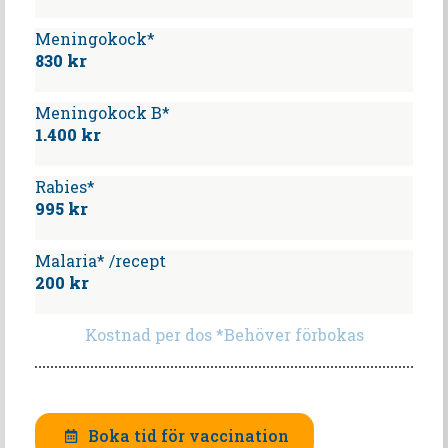
Meningokock*
830 kr
Meningokock B*
1.400 kr
Rabies*
995 kr
Malaria* /recept
200 kr
Kostnad per dos *Behöver förbokas
Boka tid för vaccination