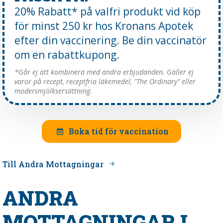
20% Rabatt* på valfri produkt vid köp
för minst 250 kr hos Kronans Apotek
efter din vaccinering. Be din vaccinatör
om en rabattkupong.
*Går ej att kombinera med andra erbjudanden. Gäller ej
varor på recept, receptfria läkemedel, "The Ordinary" eller
modersmjölksersättning.
Boka tid för vaccination
Till Andra Mottagningar
ANDRA
MOTTAGNINGAR I