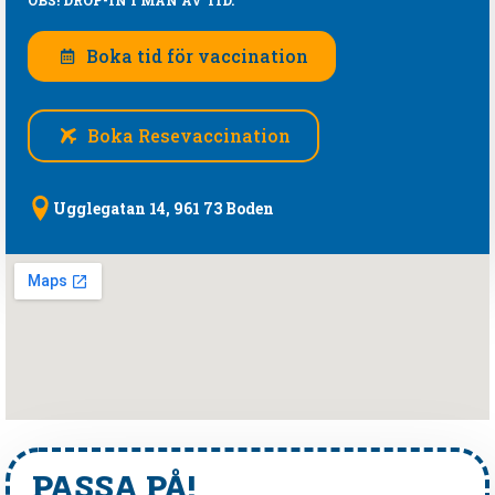
OBS! DROP-IN I MÅN AV TID.
Boka tid för vaccination
Boka Resevaccination
Ugglegatan 14, 961 73 Boden
PASSA PÅ!