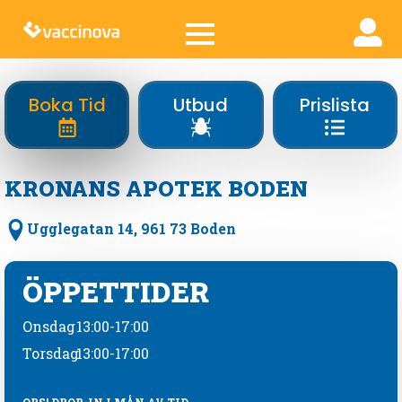
Boka Tid
Utbud
Prislista
KRONANS APOTEK BODEN
Ugglegatan 14, 961 73 Boden
ÖPPETTIDER
Onsdag
13:00-17:00
Torsdag
13:00-17:00