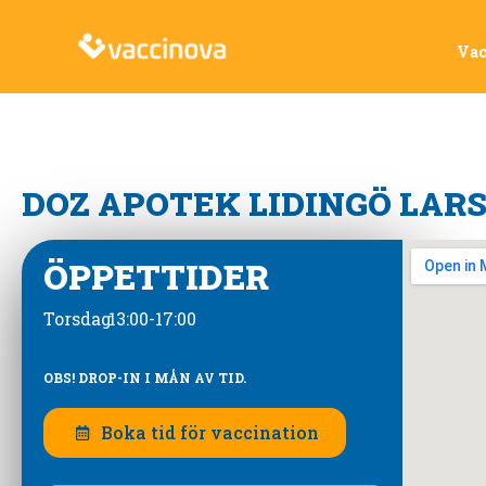
Vac
DOZ APOTEK LIDINGÖ LAR
ÖPPETTIDER
Torsdag
13:00-17:00
OBS! DROP-IN I MÅN AV TID.
Boka tid för vaccination