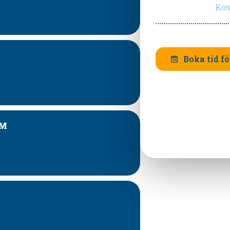
Kos
Boka tid f
UM