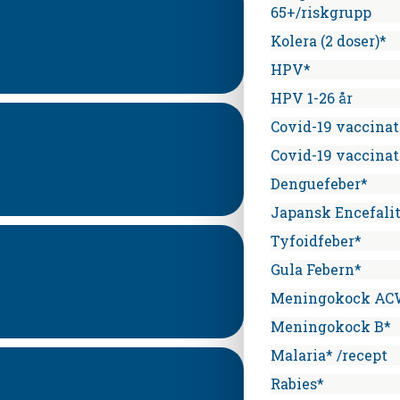
65+/riskgrupp
Kolera (2 doser)*
HPV*
HPV 1-26 år
Covid-19 vaccinat
Covid-19 vaccinat
Denguefeber*
Japansk Encefali
Tyfoidfeber*
Gula Febern*
Meningokock A
Meningokock B*
Malaria* /recept
Rabies*