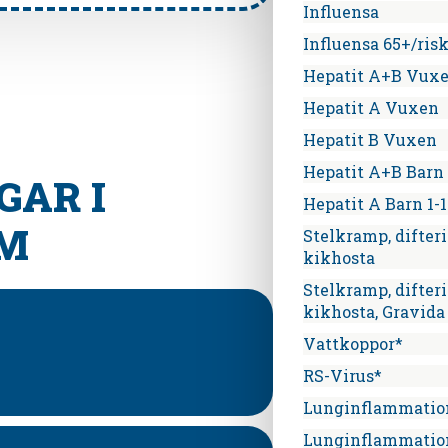
Influensa
Influensa 65+/ris
Hepatit A+B Vux
Hepatit A Vuxen
Hepatit B Vuxen
Hepatit A+B Barn 
AR I
Hepatit A Barn 1-1
LM
Stelkramp, difter
kikhosta
Stelkramp, difter
kikhosta, Gravida
Vattkoppor*
RS-Virus*
Lunginflammatio
Lunginflammatio