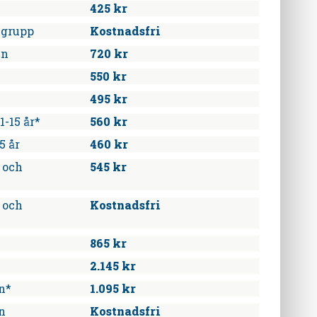
425 kr
kgrupp
Kostnadsfri
en
720 kr
550 kr
495 kr
1-15 år*
560 kr
5 år
460 kr
i och
545 kr
i och
Kostnadsfri
865 kr
2.145 kr
n*
1.095 kr
n
Kostnadsfri