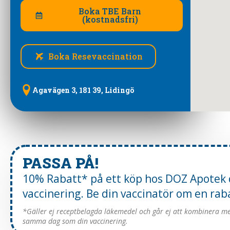
Boka TBE Barn
(kostnadsfri)
Boka Resevaccination
Agavägen 3, 181 39, Lidingö
PASSA PÅ!
10% Rabatt* på ett köp hos DOZ Apotek d
vaccinering. Be din vaccinatör om en ra
*Gäller ej receptbelagda läkemedel och går ej att kombinera m
samma dag som din vaccinering.