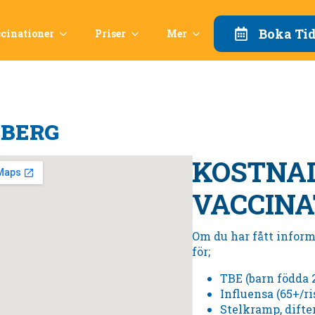
Boka Ti
cinationer
Priser
Mer
SBERG
KOSTNA
VACCINA
Om du har fått inform
för;
TBE (barn födda 
Influensa (65+/r
Stelkramp, difte