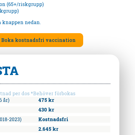
n (65+/riskgrupp)
skgrupp)
ia knappen nedan.
Boka kostnadsfri vaccination
STA
tnad per dos *Behöver förbokas
 år)
475 kr
430 kr
018-2023)
Kostnadsfri
2.645 kr