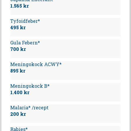
1.565 kr
Tyfoidfeber*
495 kr
Gula Febern*
700 kr
Meningokock ACWY*
895 kr
Meningokock B*
1.400 kr
Malaria* /recept
200 kr
Rabies*