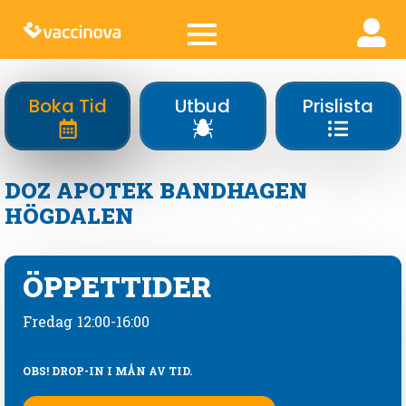
Boka Tid
Utbud
Prislista
DOZ APOTEK BANDHAGEN
HÖGDALEN
ÖPPETTIDER
Fredag
12:00-16:00
OBS! DROP-IN I MÅN AV TID.