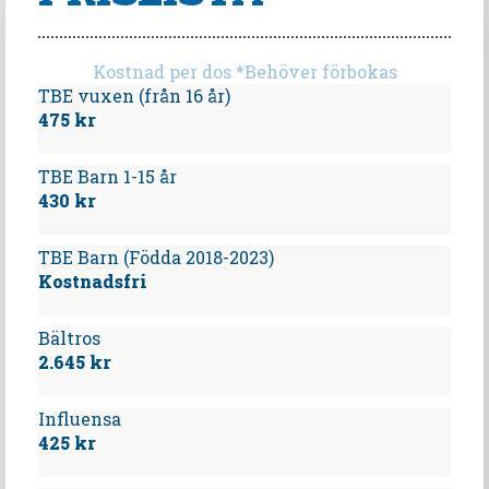
Kostnad per dos *Behöver förbokas
TBE vuxen (från 16 år)
475 kr
TBE Barn 1-15 år
430 kr
TBE Barn (Födda 2018-2023)
Kostnadsfri
Bältros
2.645 kr
Influensa
425 kr