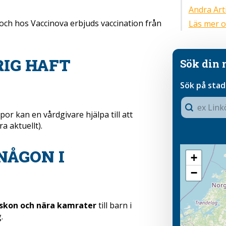
Andra Art
 och hos Vaccinova erbjuds vaccination från
Läs mer o
IG HAFT
Sök din 
Sök på stad 
Sökruta 
Search cont
r kan en vårdgivare hjälpa till att
a aktuellt).
Map Resu
NÅGON I
+
−
skon och nära kamrater
till barn i
.