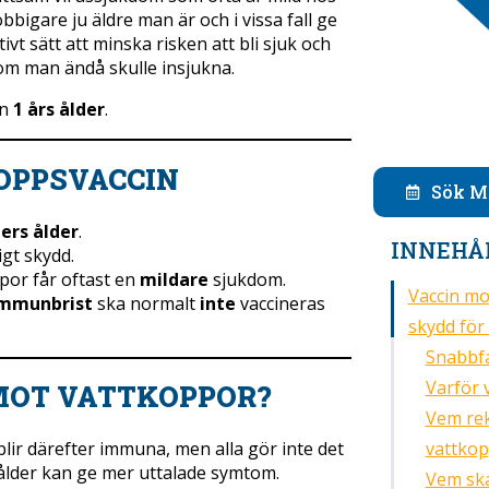
bigare ju äldre man är och i vissa fall ge
ivt sätt att minska risken att bli sjuk och
m man ändå skulle insjukna.
ån
1 års ålder
.
OPPSVACCIN
Sök M
ers ålder
.
INNEHÅ
igt skydd.
por får oftast en
mildare
sjukdom.
Vaccin mo
immunbrist
ska normalt
inte
vaccineras
skydd för
Snabbfa
Varför 
MOT VATTKOPPOR?
Vem re
vattko
lir därefter immuna, men alla gör inte det
 ålder kan ge mer uttalade symtom.
Vem ska