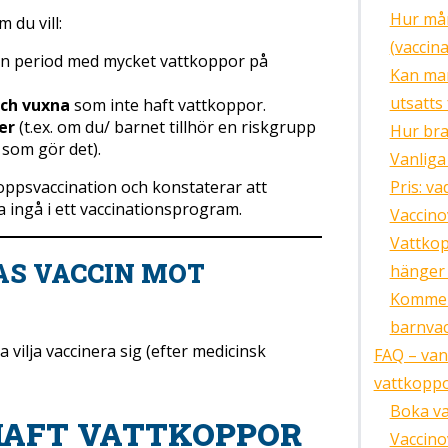
Hur må
 du vill:
(vaccin
en period med mycket vattkoppor på
Kan man
utsatts 
och vuxna
som inte haft vattkoppor.
er
(t.ex. om du/ barnet tillhör en riskgrupp
Hur bra
 som gör det).
Vanliga
Pris: v
oppsvaccination och konstaterar att
na ingå i ett vaccinationsprogram.
Vaccino
Vattkop
S VACCIN MOT
hänger 
Kommer 
barnva
 vilja vaccinera sig (efter medicinsk
FAQ – van
vattkopp
Boka va
HAFT VATTKOPPOR
Vaccino