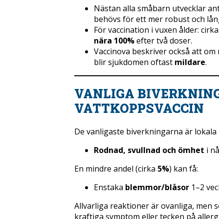
Nästan alla småbarn utvecklar an
behövs för ett mer robust och lång
För vaccination i vuxen ålder: cirk
nära 100%
efter två doser.
Vaccinova beskriver också att om 
blir sjukdomen oftast
mildare
.
VANLIGA BIVERKNIN
VATTKOPPSVACCIN
De vanligaste biverkningarna är lokala
Rodnad, svullnad och ömhet
i n
En mindre andel (cirka
5%
) kan få:
Enstaka
blemmor/blåsor
1–2 veck
Allvarliga reaktioner är ovanliga, men 
kraftiga symptom eller tecken på allerg