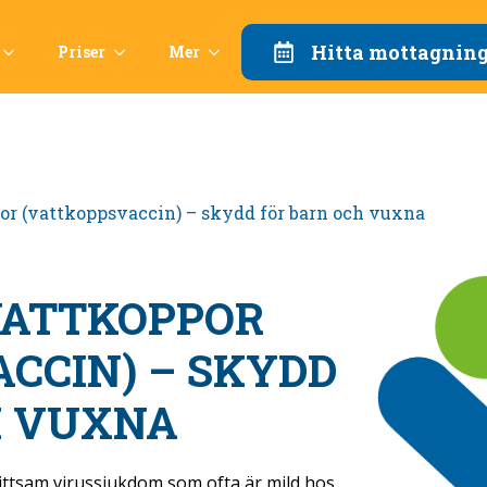
Hitta mottagnin
Priser
Mer
r (vattkoppsvaccin) – skydd för barn och vuxna
VATTKOPPOR
CCIN) – SKYDD
H VUXNA
mittsam virussjukdom som ofta är mild hos