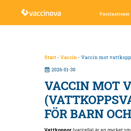
Vaccinationer
Start
-
Vaccin
-
Vaccin mot vattkoppo
2026-01-30
VACCIN MOT 
(VATTKOPPSVA
FÖR BARN OC
Vattkoppor
(varicella) är en mycket s