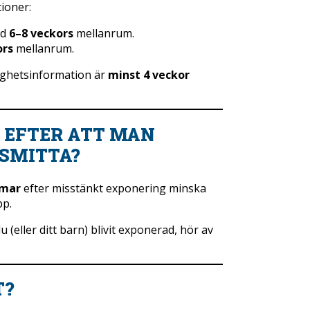
ioner:
ed
6–8 veckors
mellanrum.
ors
mellanrum.
dighetsinformation är
minst 4 veckor
 EFTER ATT MAN
SMITTA?
mmar
efter misstänkt exponering minska
pp.
u (eller ditt barn) blivit exponerad, hör av
T?