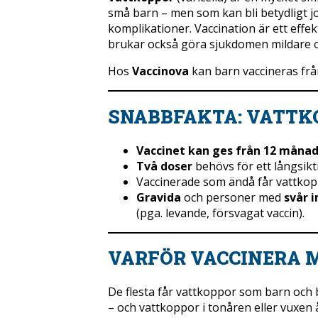
små barn – men som kan bli betydligt job
komplikationer. Vaccination är ett effekt
brukar också göra sjukdomen mildare o
Hos
Vaccinova
kan barn vaccineras fr
SNABBFAKTA: VATTK
Vaccinet kan ges från 12 månad
Två doser
behövs för ett långsikt
Vaccinerade som ändå får vattkop
Gravida
och personer med
svår 
(pga. levande, försvagat vaccin).
VARFÖR VACCINERA 
De flesta får vattkoppor som barn och b
– och vattkoppor i tonåren eller vuxen