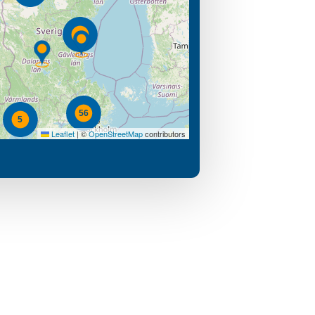
5
56
5
Leaflet
|
©
OpenStreetMap
contributors
33
15
13
23
37