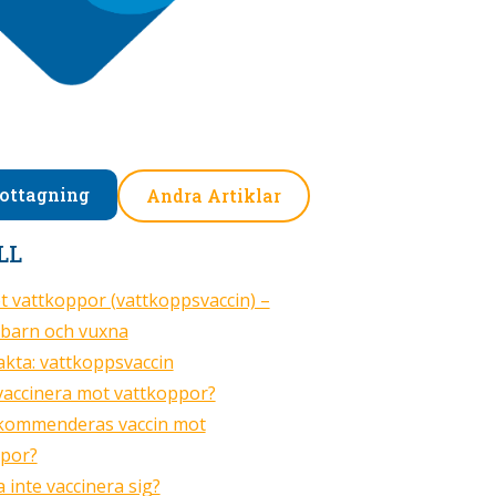
ottagning
Andra Artiklar
LL
t vattkoppor (vattkoppsvaccin) –
 barn och vuxna
kta: vattkoppsvaccin
vaccinera mot vattkoppor?
kommenderas vaccin mot
ppor?
 inte vaccinera sig?