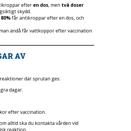
tikroppar efter
en dos
, men
två doser
siktigt skydd.
a
80%
får antikroppar efter en dos, och
man ändå får vattkoppor efter vaccination
GAR AV
 reaktioner där sprutan ges:
ågra dagar.
or efter vaccination.
som alltid ska du kontakta vården vid
isk reaktion.