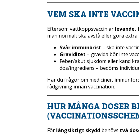
VEM SKA INTE VACCI
Eftersom vattkoppsvaccin är
levande, 
man normalt ska avstå eller göra extr
Svår immunbrist
– ska inte vacci
Graviditet
– gravida bör inte vacc
Feber/akut sjukdom eller känd kraf
dos/ingrediens – bedöms individuel
Har du frågor om mediciner, immunförsv
rådgivning innan vaccination.
HUR MÅNGA DOSER B
(VACCINATIONSSCHE
För
långsiktigt skydd
behövs
två dos