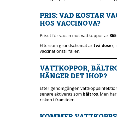
PRIS: VAD KOSTAR V
HOS VACCINOVA?
Priset för vaccin mot vattkoppor är
865
Eftersom grundschemat är
två doser
,
vaccinationstillfällen.
VATTKOPPOR, BÄLTRO
HÄNGER DET IHOP?
Efter genomgången vattkoppsinfektion 
senare aktiveras som
bältros
. Men har
risken i framtiden.
KOMMER VATTKOPPSV