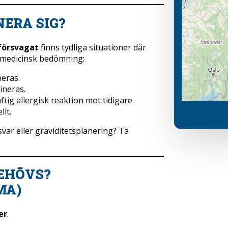
NERA SIG?
försvagat
finns tydliga situationer där
a medicinsk bedömning:
neras.
ineras.
tig allergisk reaktion mot tidigare
lt.
ar eller graviditetsplanering? Ta
EHÖVS?
MA)
er
.