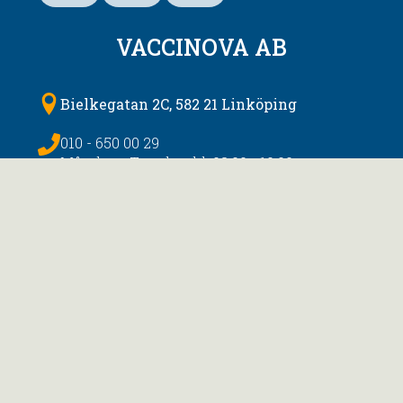
VACCINOVA AB
Bielkegatan 2C, 582 21 Linköping
010 - 650 00 29
Måndag - Torsdag, kl. 08:00 - 10:00
Endast för personer utan möjlighet att
använda mail
Här kan du se dina tidigare vaccinationer
support@vaccinova.se
Organisationsnummer
556983-0002
Visselblåsning