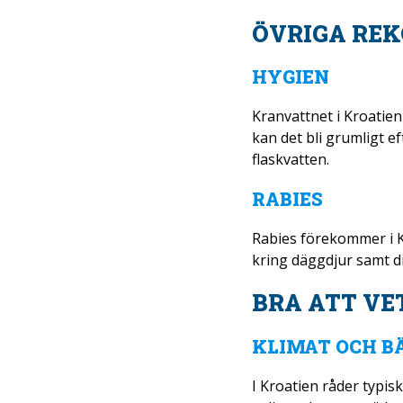
ÖVRIGA RE
HYGIEN
Kranvattnet i Kroatien
kan det bli grumligt 
flaskvatten.
RABIES
Rabies förekommer i K
kring däggdjur samt di
BRA ATT VE
KLIMAT OCH BÄ
I Kroatien råder typis