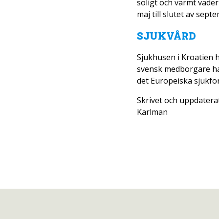
soligt och varmt väder
maj till slutet av sept
SJUKVÅRD
Sjukhusen i Kroatien h
svensk medborgare har 
det Europeiska sjukfö
Skrivet och uppdaterat
Karlman