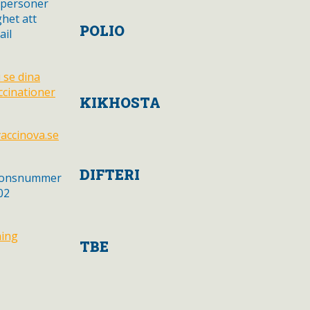
 personer
ghet att
POLIO
ail
 se dina
ccinationer
KIKHOSTA
accinova.se
DIFTERI
ionsnummer
02
ning
TBE