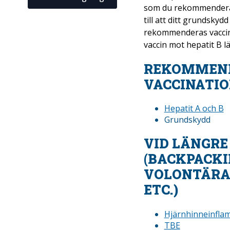
som du rekommenderas 
till att ditt grundsky
rekommenderas vaccin
vaccin mot hepatit B lä
REKOMMEN
VACCINATI
Hepatit A och B
Grundskydd
VID LÄNGRE
(BACKPACKI
VOLONTÄRA
ETC.)
Hjärnhinneinfla
TBE