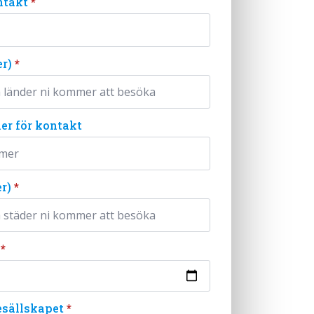
ntakt
*
r)
*
r för kontakt
r)
*
*
esällskapet
*