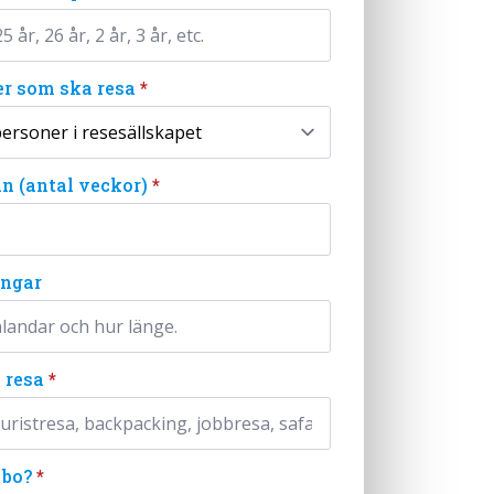
er som ska resa
*
n (antal veckor)
*
ingar
 resa
*
 bo?
*