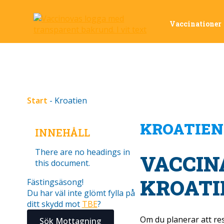
Vaccinationer
Start
-
Kroatien
KROATIEN
INNEHÅLL
There are no headings in
VACCIN
this document.
KROATI
Fästingsäsong!
Du har väl inte glömt fylla på
ditt skydd mot
TBE
?
Om du planerar att resa
Sök Mottagning