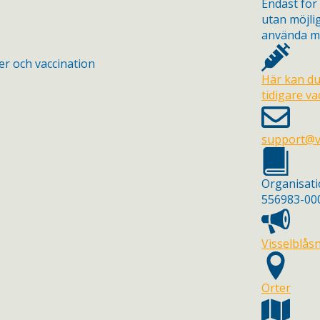
Endast för
utan möjli
använda m
Här kan du
tidigare va
support@v
Organisat
556983-00
Visselblås
Orter