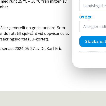
 med runt 25 °C – 30 °C från mitten av
ember.
Övrigt
åller generellt en god standard. Som
du rätt till sjukvård vid uppvisande av
rsäkringskortet (EU-kortet).
Skicka in 
 senast 2024-05-27 av Dr. Karl-Eric