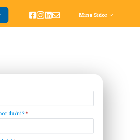
g
Mina Sidor
bor du/ni?
*