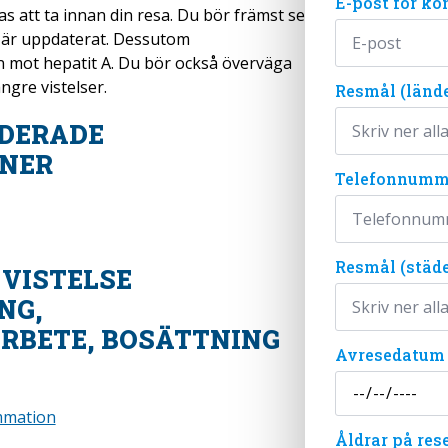
E-post för ko
att ta innan din resa. Du bör främst se
dd är uppdaterat. Dessutom
 mot hepatit A. Du bör också överväga
ngre vistelser.
Resmål (lände
DERADE
ONER
Telefonnumme
Resmål (städe
 VISTELSE
NG,
RBETE, BOSÄTTNING
Avresedatum
mmation
Åldrar på res