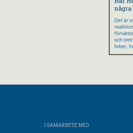
Har He
några
Det är o
reaktion
förvänta 
och ömt 
feber, 
I SAMARBETE MED