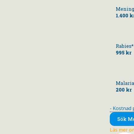
Mening
1.400 k
Rabies*
995 kr
Malaria
200 kr
- Kostnad 
Sök M
Läs mer om