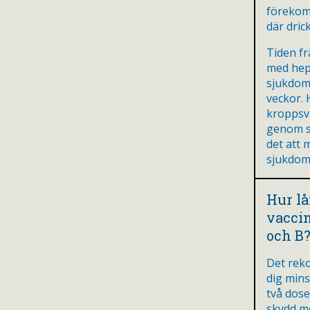
förekomm
där dric
Tiden fr
med hepa
sjukdoms
veckor. 
kroppsvä
genom s
det att m
sjukdom
Hur lå
vaccin
och B
Det rek
dig min
två doser
skydd mo