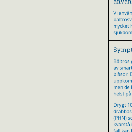
använ
Vi använ
bältrosv
mycket 
sjukdom
Symp
Bältros
av smär
blåsor. 
uppkomm
men de 
helst p
Drygt 10
drabbas
(PHN) s
kvarstå 
fall kan