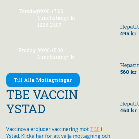
Torsdag
09:00-17:00
Lunchstängt kl
12:15-13:00
Hepati
495 kr
Fredag
09:00-15:00
Lunchstängt kl
Hepatit
560 kr
Till Alla Mottagningar
TBE VACCIN
Hepatit
YSTAD
460 kr
Vaccinova erbjuder vaccinering mot
TBE
i
Ystad. Klicka här för att välja mottagning och