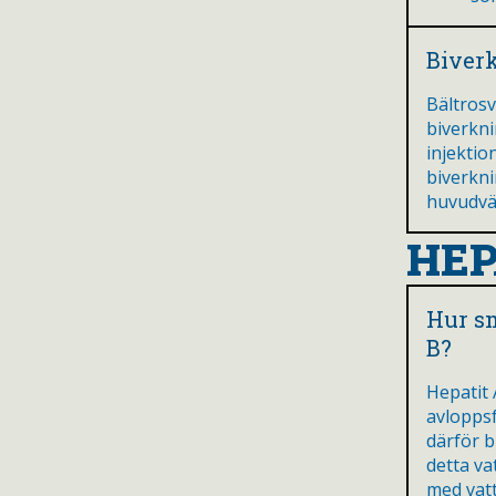
Biver
Bältrosv
biverkn
injektio
biverkni
huvudvä
HEP
Hur sm
B?
Hepatit 
avlopps
därför b
detta va
med vatt