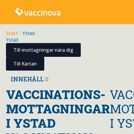
Start
-
Ystad
Ystad
Till mottagningar nära dig
Till Kartan
INNEHÅLL
VACCINATIONS-
VAC
MOTTAGNINGAR
MO
I
YSTAD
I Y