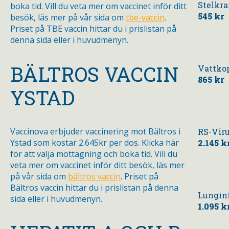
Stelkra
boka tid. Vill du veta mer om vaccinet inför ditt
545 kr
besök, läs mer på vår sida om
tbe-vaccin
.
Priset på TBE vaccin hittar du i prislistan på
denna sida eller i huvudmenyn.
BÄLTROS VACCIN
Vattko
865 kr
YSTAD
Vaccinova erbjuder vaccinering mot Bältros i
RS-Vir
Ystad som kostar 2.645kr per dos. Klicka här
2.145 k
för att välja mottagning och boka tid. Vill du
veta mer om vaccinet inför ditt besök, läs mer
på vår sida om
bältros vaccin
. Priset på
Bältros vaccin hittar du i prislistan på denna
Lungin
sida eller i huvudmenyn.
1.095 k