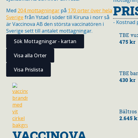
PRI
Med
204 mottagningar
på
170 orter över hela
Sverige
från Ystad i söder till Kiruna i norr så
- Kostnad 
är Vaccinova AB den största vaccinatören i
Sverige sett till antalet mottagningar.
TBE vux
Sök Mottagningar - kartan
475 kr
Visa alla Orter
Visa Prislista
TBE bar
430 kr
Bältros
2.645 k
VACCINOVA