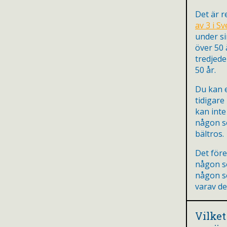
Det är r
av 3 i Sv
under sin
över 50 
tredjede
50 år.
Du kan 
tidigare
kan inte
någon s
bältros.
Det före
någon s
någon s
varav d
Vilket