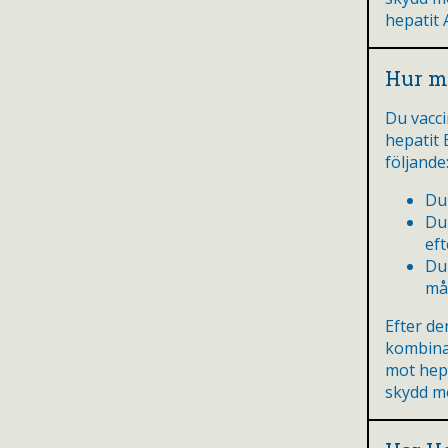
hepatit 
Hur m
Du vacci
hepatit B
följande
Du
Du
eft
Du 
må
Efter de
kombina
mot hepa
skydd mo