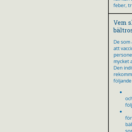
feber, t
Vem s
bältro
De som 
att vacc
personer
mycket a
Den ind
rekomme
följande
De
oc
föl
In
för
bä
so