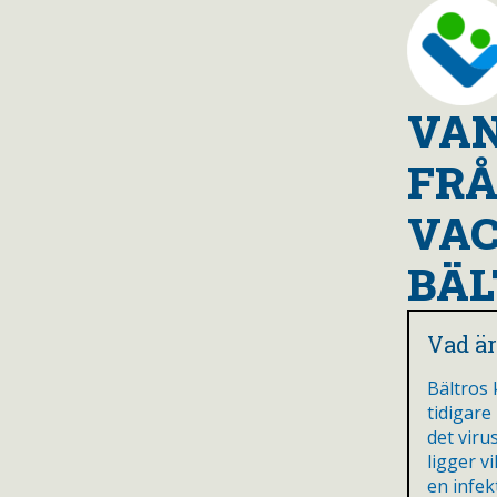
VAN
FR
VAC
BÄL
Vad är
Bältros
tidigare
det vir
ligger v
en infek