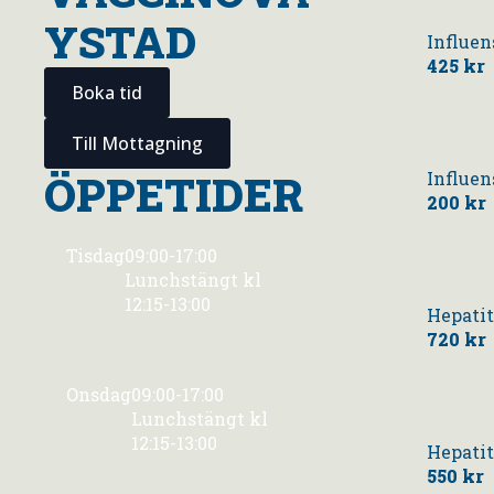
YSTAD
Influen
425 kr
Boka tid
Till Mottagning
ÖPPETIDER
Influen
200 kr
Tisdag
09:00-17:00
Lunchstängt kl
12:15-13:00
Hepati
720 kr
Onsdag
09:00-17:00
Lunchstängt kl
12:15-13:00
Hepati
550 kr