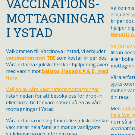
VACCINATIONS-
Välkommen 
MOTTAGNINGAR
erbjuder
v
kr per dos
hjälper di
I YSTAD
Hepatit A 
Välj en av
Välkommen till Vaccinova i
Ystad,
vi erbjuder
listan ned
vaccination mot TBE
som kostar kr per dos.
eller boka 
Våra erfarna sjuksköterskor hjälper dig även
mottagnin
med vaccin mot
bältros, Hepatit A & B, med
Våra erfar
flera.
sjuksköter
Välj en av våra vaccinationsmottagningar
i
mot de van
listan nedan för att besöka oss för drop-in
din resa.
eller boka tid för vaccination på en av våra
Med
204 m
mottagningar
i
Ystad
hela Sveri
Våra erfarna och legitimerade sjuksköterskor
norr så är
vaccinerar hela familjen mot de vanligaste
vaccinatöre
sjukdomarna och inför din resa.
mottagnin