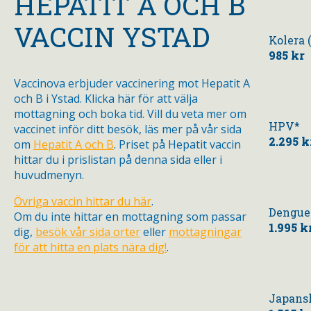
HEPATIT A OCH B
VACCIN YSTAD
Kolera 
985 kr
Vaccinova erbjuder vaccinering mot Hepatit A
och B i Ystad. Klicka här för att välja
mottagning och boka tid. Vill du veta mer om
HPV*
vaccinet inför ditt besök, läs mer på vår sida
2.295 k
om
Hepatit A och B
. Priset på Hepatit vaccin
hittar du i prislistan på denna sida eller i
huvudmenyn.
Övriga vaccin hittar du här
.
Dengue
Om du inte hittar en mottagning som passar
1.995 k
dig,
besök vår sida orter
eller
mottagningar
för att hitta en plats nära dig!
.
Japansk