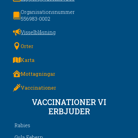
Organisationsnummer
556983-0002
Visselblåsning
Orter
Karta
Mottagningar
Vaccinationer
VACCINATIONER VI
ERBJUDER
Rabies
Gula Febern