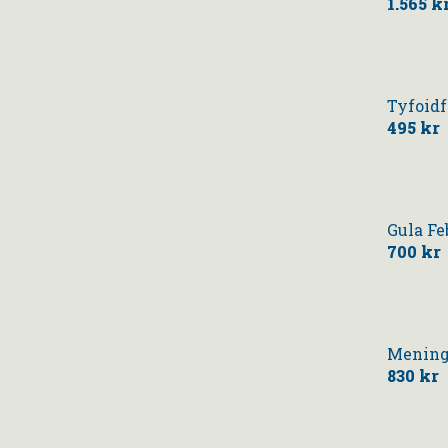
1.565 k
Tyfoidf
495 kr
Gula Fe
700 kr
Mening
830 kr