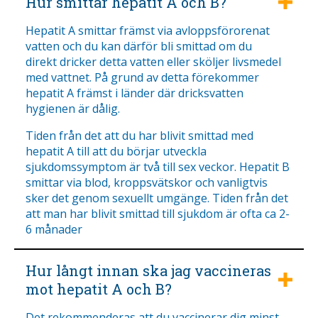
Hur smittar hepatit A och B?
Hepatit A smittar främst via avloppsförorenat
vatten och du kan därför bli smittad om du
direkt dricker detta vatten eller sköljer livsmedel
med vattnet. På grund av detta förekommer
hepatit A främst i länder där dricksvatten
hygienen är dålig.
Tiden från det att du har blivit smittad med
hepatit A till att du börjar utveckla
sjukdomssymptom är två till sex veckor. Hepatit B
smittar via blod, kroppsvätskor och vanligtvis
sker det genom sexuellt umgänge. Tiden från det
att man har blivit smittad till sjukdom är ofta ca 2-
6 månader
Hur långt innan ska jag vaccineras
mot hepatit A och B?
Det rekommenderas att du vaccinerar dig minst