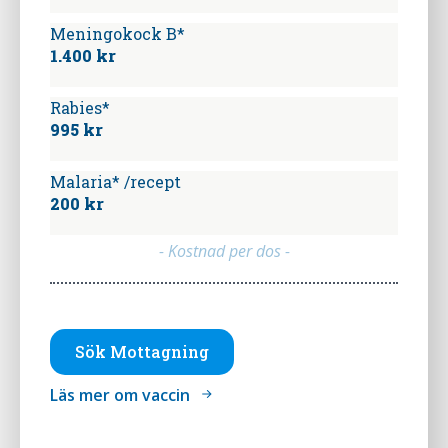
Meningokock B*
1.400 kr
Rabies*
995 kr
Malaria* /recept
200 kr
- Kostnad per dos -
Sök Mottagning
Läs mer om vaccin