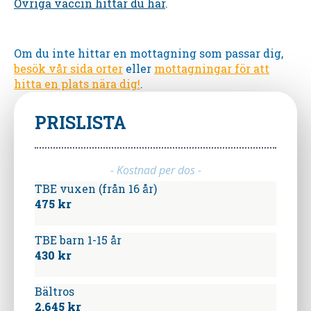
Övriga vaccin hittar du här
.
Om du inte hittar en mottagning som passar dig,
besök vår sida orter
eller
mottagningar för att
hitta en plats nära dig!
.
PRISLISTA
- Kostnad per dos -
TBE vuxen (från 16 år)
475 kr
TBE barn 1-15 år
430 kr
Bältros
2.645 kr