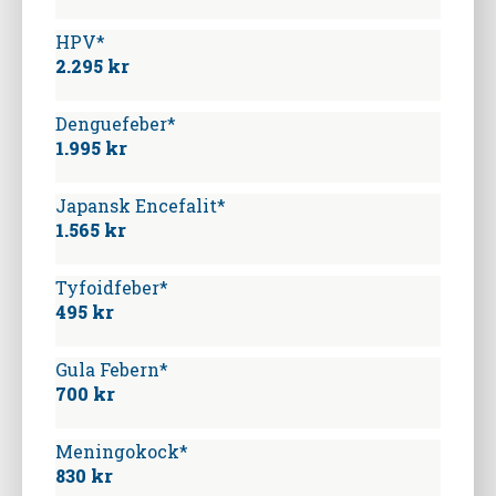
HPV*
2.295 kr
Denguefeber*
1.995 kr
Japansk Encefalit*
1.565 kr
Tyfoidfeber*
495 kr
Gula Febern*
700 kr
Meningokock*
830 kr