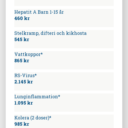
Hepatit A Barn 1-15 år
460 kr
Stelkramp, difteri och kikhosta
545 kr
Vattkoppor*
865 kr
RS-Virus*
2.145 kr
Lunginflammation*
1.095 kr
Kolera (2 doser)*
985 kr