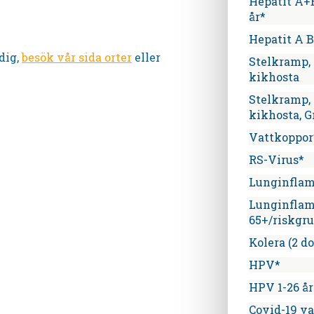
Hepatit A+B
år*
Hepatit A B
dig,
besök vår sida orter
eller
Stelkramp, 
kikhosta
Stelkramp, 
kikhosta, G
Vattkoppor
RS-Virus*
Lunginfla
Lunginfla
65+/riskgr
Kolera (2 do
HPV*
HPV 1-26 år
Covid-19 v