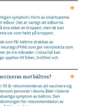
anligen symptom i form av smärtsamma
h blåsor. Det är vanligt att blåsorna
 ena sidan av kroppen, men de kan
ma var som helst på kroppen.
 de som får bältros drabbas av
 neuralgi (PHN) som ger nervsmärta som
mer än tre månader. I vissa fall kan
ge upphov till feber, trötthet och
ccineras mot bältros?
r 50 år rekommenderas att vaccinera sig
ftersom personer i denna ålder riskerar
allvarliga symptom av bältros. Den
bedömningen för rekommendation av