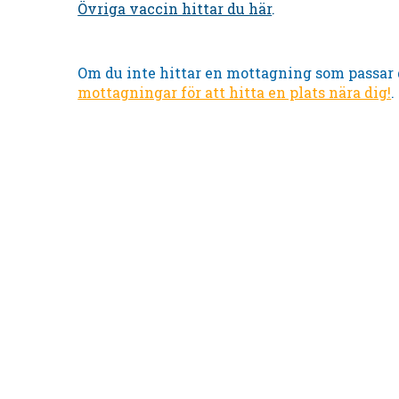
Övriga vaccin hittar du här
.
Om du inte hittar en mottagning som passar 
mottagningar för att hitta en plats nära dig!
.