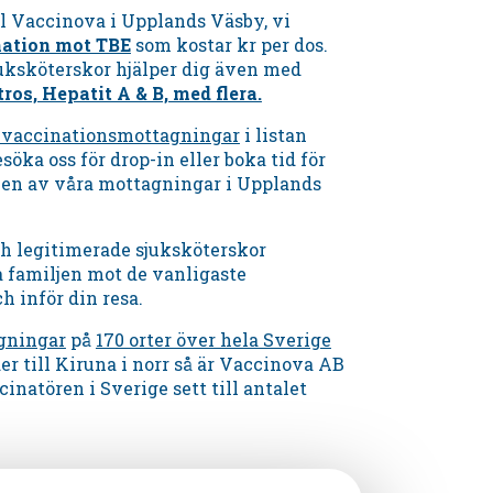
l Vaccinova i
Upplands Väsby,
vi
nation mot TBE
som kostar kr per dos.
juksköterskor hjälper dig även med
tros, Hepatit A & B, med flera.
a vaccinationsmottagningar
i listan
söka oss för drop-in eller boka tid för
 en av våra mottagningar
i
Upplands
ch legitimerade sjuksköterskor
a familjen mot de vanligaste
 inför din resa.
gningar
på
170 orter över hela Sverige
der till Kiruna i norr så är Vaccinova AB
cinatören i Sverige sett till antalet