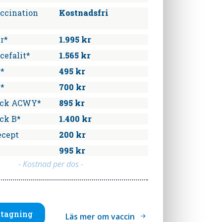
accination
Kostnadsfri
r*
1.995 kr
cefalit*
1.565 kr
r*
495 kr
n*
700 kr
ock ACWY*
895 kr
ck B*
1.400 kr
ecept
200 kr
995 kr
- Kostnad per dos -
tagning
Läs mer om vaccin