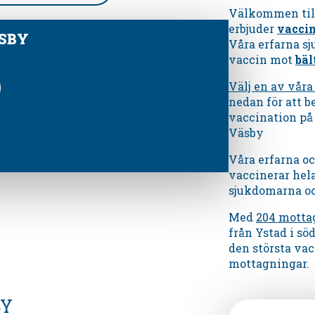
Välkommen til
erbjuder
vacci
SBY
Våra erfarna s
vaccin mot
bäl
Välj en av vår
nedan för att be
vaccination på
Väsby
Våra erfarna o
vaccinerar hel
sjukdomarna och
Med
204 motta
från Ystad i sö
den största vac
mottagningar.
BY