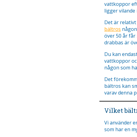
vattkoppor ef
ligger vilande
Det är relativ
bältros
någon g
över 50 år får
drabbas är öve
Du kan endast 
vattkoppor och
någon som har
Det förekomme
bältros kan s
varav denna p
Vilket bäl
Vi använder en
som har en my