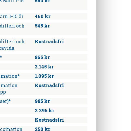
 Barn 1-15
560 kr
arn 1-15 år
460 kr
difteri och
545 kr
difteri och
Kostnadsfri
ravida
*
865 kr
2.145 kr
mmation*
1.095 kr
mmation
Kostnadsfri
upp
ser)*
985 kr
2.295 kr
Kostnadsfri
accination
250 kr