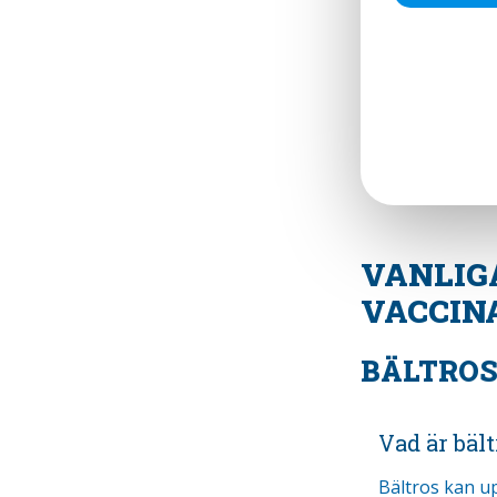
VANLIG
VACCIN
BÄLTRO
Vad är bält
Bältros kan u