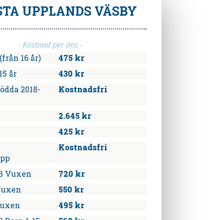
STA
UPPLANDS VÄSBY
- Kostnad per dos -
från 16 år)
475 kr
15 år
430 kr
ödda 2018-
Kostnadsfri
2.645 kr
425 kr
Kostnadsfri
upp
B Vuxen
720 kr
Vuxen
550 kr
Vuxen
495 kr