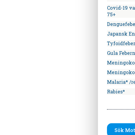
Covid-19 v
75+
Denguefebe
Japansk En
Tyfoidfebe
Gula Feber
Meningok
Meningoko
Malaria* /r
Rabies*
Sök Mot