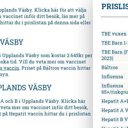
PRISLI
pplands Väsby. Klicka här för att välja
 vaccinet inför ditt besök, läs mer på
hittar du i prislistan på denna sida eller
TBE vuxen (
 VÄSBY
TBE Barn 1-
TBE Barn (F
i Upplands Väsby som kostar 2.645kr per
2023)
boka tid. Vill du veta mer om vaccinet
Bältros
os vaccin
. Priset på Bältros vaccin hittar
enyn.
Influensa
Influensa
PPLANDS VÄSBY
65+/riskgr
A och B i Upplands Väsby. Klicka här
Hepatit A+
u veta mer om vaccinet inför ditt besök,
Hepatit A 
et på Hepatit vaccin hittar du i prislistan
Hepatit B 