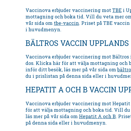
Vaccinova erbjuder vaccinering mot
TBE
i U
mottagning och boka tid. Vill du veta mer om
vår sida om
tbe-vaccin
. Priset på TBE vaccin 
i huvudmenyn.
BÄLTROS VACCIN UPPLANDS
Vaccinova erbjuder vaccinering mot Bältros 
dos. Klicka här för att välja mottagning och 
inför ditt besök, läs mer på vår sida om
bältr
du i prislistan på denna sida eller i huvudm
HEPATIT A OCH B VACCIN U
Vaccinova erbjuder vaccinering mot Hepatit 
för att välja mottagning och boka tid. Vill d
läs mer på vår sida om
Hepatit A och B
. Pris
på denna sida eller i huvudmenyn.