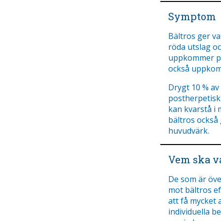
Symptom
Bältros ger v
röda utslag oc
uppkommer på
också uppkom
Drygt 10 % av
postherpetisk
kan kvarstå i 
bältros också 
huvudvärk.
Vem ska va
De som är öve
mot bältros e
att få mycket 
individuella 