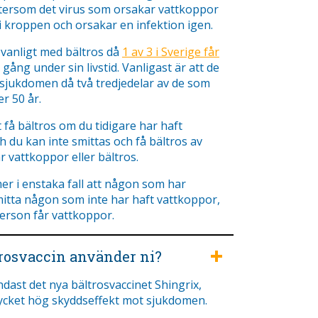
tersom det virus som orsakar vattkoppor
 i kroppen och orsakar en infektion igen.
t vanligt med bältros då
1 av 3 i Sverige får
ång under sin livstid. Vanligast är att de
 sjukdomen då två tredjedelar av de som
r 50 år.
få bältros om du tidigare har haft
 du kan inte smittas och få bältros av
 vattkoppor eller bältros.
r i enstaka fall att någon som har
mitta någon som inte har haft vattkoppor,
erson får vattkoppor.
trosvaccin använder ni?
dast det nya bältrosvaccinet Shingrix,
cket hög skyddseffekt mot sjukdomen.