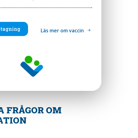
tagning
Läs mer om vaccin
A FRÅGOR OM
ATION
S