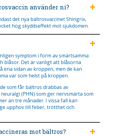
trosvaccin använder ni?
dast det nya bältrosvaccinet Shingrix,
cket hög skyddseffekt mot sjukdomen.
anligen symptom i form av smärtsamma
h blåsor. Det är vanligt att blåsorna
 ena sidan av kroppen, men de kan
ma var som helst på kroppen.
 de som får bältros drabbas av
 neuralgi (PHN) som ger nervsmärta som
mer än tre månader. I vissa fall kan
ge upphov till feber, trötthet och
ccineras mot bältros?