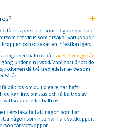
ros?
ppstå hos personer som tidigare har haft
tersom det virus som orsakar vattkoppor
 i kroppen och orsakar en infektion igen.
t vanligt med bältros då
1 av 3 i Sverige får
ång under sin livstid. Vanligast är att de
 sjukdomen då två tredjedelar av de som
r 50 år.
få bältros om du tidigare har haft
 du kan inte smittas och få bältros av
 vattkoppor eller bältros.
r i enstaka fall att någon som har
mitta någon som inte har haft vattkoppor,
erson får vattkoppor.