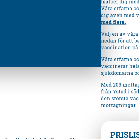
hjälper dig me
Våra erfarna oc
dig även med 
med flera.
Välj en av vår
nedan för att be
vaccination på
Våra erfarna o
vaccinerar hel
sjukdomarna och
Med
203 motta
från Ystad i sö
den största vac
mottagningar.
PRISLI