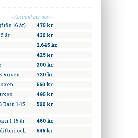
- Kostnad per dos -
från 16 år)
475 kr
15 år
430 kr
2.645 kr
425 kr
5+
200 kr
B Vuxen
720 kr
Vuxen
550 kr
Vuxen
495 kr
 Barn 1-15
560 kr
arn 1-15 år
460 kr
difteri och
545 kr