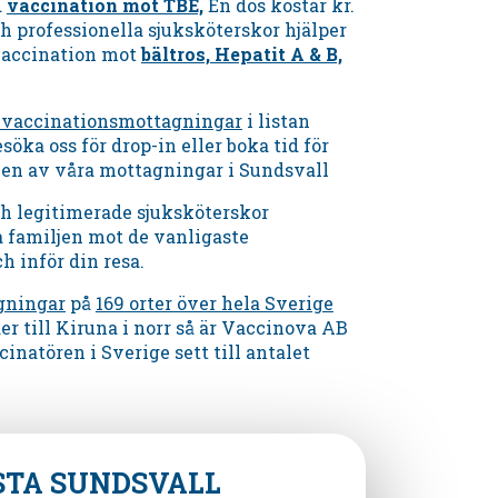
d
vaccination mot TBE,
En dos kostar kr.
h professionella sjuksköterskor hjälper
vaccination mot
bältros, Hepatit A & B,
a vaccinationsmottagningar
i listan
söka oss för drop-in eller boka tid för
 en av våra mottagningar
i
Sundsvall
ch legitimerade sjuksköterskor
a familjen mot de vanligaste
 inför din resa.
gningar
på
169 orter över hela Sverige
der till Kiruna i norr så är Vaccinova AB
cinatören i Sverige sett till antalet
STA
SUNDSVALL