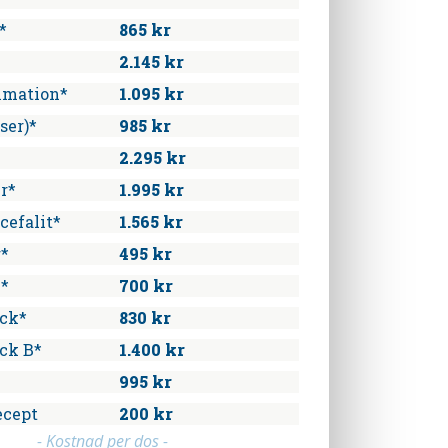
*
865 kr
2.145 kr
mmation*
1.095 kr
ser)*
985 kr
2.295 kr
r*
1.995 kr
cefalit*
1.565 kr
r*
495 kr
n*
700 kr
ck*
830 kr
ck B*
1.400 kr
995 kr
ecept
200 kr
- Kostnad per dos -