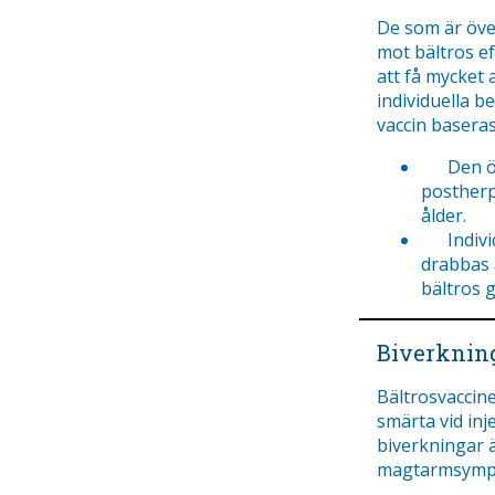
De som är öve
mot bältros e
att få mycket 
individuella 
vaccin baseras
Den öka
postherp
ålder.
Individu
drabbas 
bältros g
Biverknin
Bältrosvaccin
smärta vid inj
biverkningar 
magtarmsymp