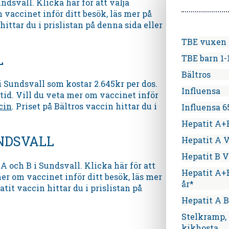
ndsvall. Klicka här för att välja
 vaccinet inför ditt besök, läs mer på
hittar du i prislistan på denna sida eller
TBE vuxen (
L
TBE barn 1-
Bältros
 Sundsvall som kostar 2.645kr per dos.
Influensa
tid. Vill du veta mer om vaccinet inför
cin
. Priset på Bältros vaccin hittar du i
Influensa 6
Hepatit A+
UNDSVALL
Hepatit A 
Hepatit B 
 och B i Sundsvall. Klicka här för att
Hepatit A+B
er om vaccinet inför ditt besök, läs mer
år*
atit vaccin hittar du i prislistan på
Hepatit A B
Stelkramp, 
kikhosta