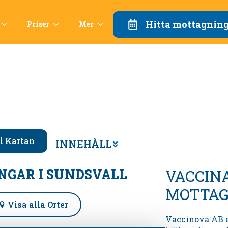
Hitta mottagnin
Priser
Mer
ll Kartan
INNEHÅLL
NGAR I
SUNDSVALL
VACCIN
MOTTAG
Visa alla Orter
Vaccinova AB e