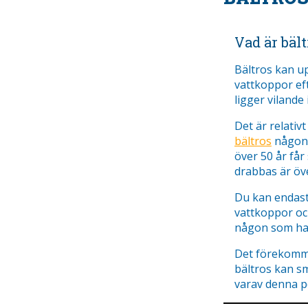
Vad är bält
Bältros kan u
vattkoppor ef
ligger vilande
Det är relativ
bältros
någon g
över 50 år får
drabbas är öve
Du kan endast 
vattkoppor och
någon som har
Det förekomme
bältros kan s
varav denna p