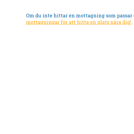
Om du inte hittar en mottagning som passar 
mottagningar för att hitta en plats nära dig!
.