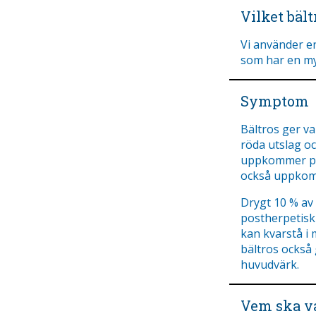
Vilket bäl
Vi använder en
som har en my
Symptom
Bältros ger v
röda utslag oc
uppkommer på
också uppkom
Drygt 10 % av
postherpetisk
kan kvarstå i 
bältros också 
huvudvärk.
Vem ska va