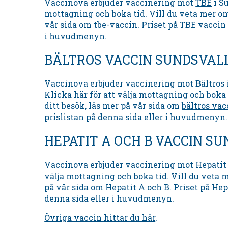
Vaccinova erbjuder vaccinering mot
TBE
i Su
mottagning och boka tid. Vill du veta mer om
vår sida om
tbe-vaccin
. Priset på TBE vaccin 
i huvudmenyn.
BÄLTROS VACCIN SUNDSVAL
Vaccinova erbjuder vaccinering mot Bältros i
Klicka här för att välja mottagning och boka 
ditt besök, läs mer på vår sida om
bältros vac
prislistan på denna sida eller i huvudmenyn.
HEPATIT A OCH B VACCIN S
Vaccinova erbjuder vaccinering mot Hepatit A
välja mottagning och boka tid. Vill du veta m
på vår sida om
Hepatit A och B
. Priset på Hep
denna sida eller i huvudmenyn.
Övriga vaccin hittar du här
.