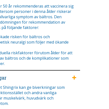
r 50 år rekommenderas att vaccinera sig
ftersom personer i denna ålder riskerar
allvarliga symptom av bältros. Den
bedömningen för rekommendation av
 på följande faktorer:
de risken för bältros och
etisk neuralgi som följer med ökande
ella riskfaktorer förutom ålder för att
av bältros och de komplikationer som
er.
gar
et Shingrix kan ge biverkningar som
ektionsstället och andra vanliga
är muskelvärk, huvudvärk och
tom.