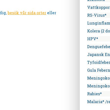
Vattkoppor
dig,
besök vår sida orter
eller
RS-Virus*
Lunginfla
Kolera (2 do
HPV*
Denguefebe
Japansk En
Tyfoidfebe
Gula Feber
Meningoko
Meningoko
Rabies*
Malaria* /r