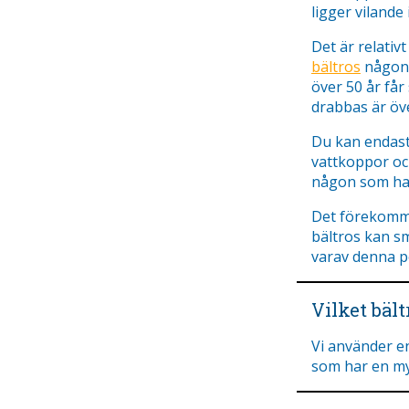
ligger vilande
Det är relativ
bältros
någon g
över 50 år får
drabbas är öve
Du kan endast 
vattkoppor och
någon som har
Det förekomme
bältros kan s
varav denna p
Vilket bäl
Vi använder en
som har en my