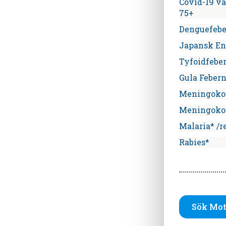
Covid-19 v
75+
Denguefebe
Japansk En
Tyfoidfebe
Gula Feber
Meningok
Meningoko
Malaria* /r
Rabies*
Sök Mot