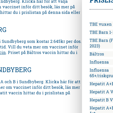
PRISLI
ndbyberg. Klicka här för att välja
 vaccinet inför ditt besök, läs mer på
hittar du i prislistan på denna sida eller
TBE vuxen (
RG
TBE Barn 1-
TBE Barn (F
i Sundbyberg som kostar 2.645kr per dos.
2023)
tid. Vill du veta mer om vaccinet inför
cin
. Priset på Bältros vaccin hittar du i
Bältros
Influensa
UNDBYBERG
Influensa
65+/riskgr
 och B i Sundbyberg. Klicka här för att
Hepatit A+
er om vaccinet inför ditt besök, läs mer
Hepatit A 
atit vaccin hittar du i prislistan på
Hepatit B 
Hepatit A+B