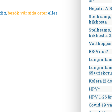
år*
Hepatit A B
dig,
besök vår sida orter
eller
Stelkramp, 
kikhosta
Stelkramp, 
kikhosta, G
Vattkoppor
RS-Virus*
Lunginfla
Lunginfla
65+/riskgr
Kolera (2 do
HPV*
HPV 1-26 år
Covid-19 v