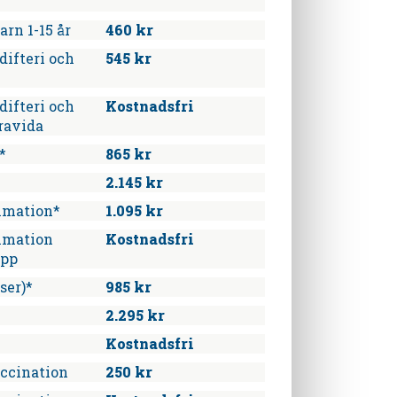
arn 1-15 år
460 kr
difteri och
545 kr
difteri och
Kostnadsfri
ravida
*
865 kr
2.145 kr
mmation*
1.095 kr
mmation
Kostnadsfri
upp
ser)*
985 kr
2.295 kr
Kostnadsfri
accination
250 kr