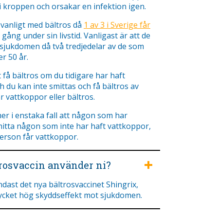
 i kroppen och orsakar en infektion igen.
t vanligt med bältros då
1 av 3 i Sverige får
ång under sin livstid. Vanligast är att de
 sjukdomen då två tredjedelar av de som
r 50 år.
få bältros om du tidigare har haft
 du kan inte smittas och få bältros av
 vattkoppor eller bältros.
r i enstaka fall att någon som har
mitta någon som inte har haft vattkoppor,
erson får vattkoppor.
trosvaccin använder ni?
dast det nya bältrosvaccinet Shingrix,
cket hög skyddseffekt mot sjukdomen.