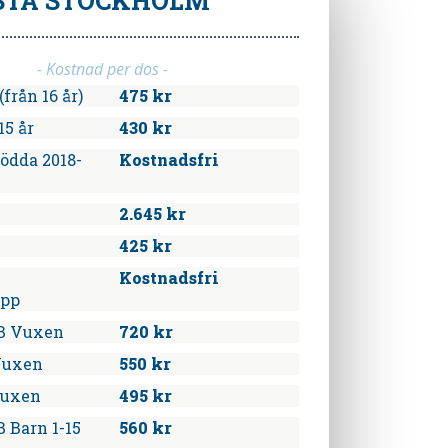
STA
STOCKHOLM
- Kostnad per dos -
från 16 år)
475 kr
15 år
430 kr
ödda 2018-
Kostnadsfri
2.645 kr
425 kr
Kostnadsfri
upp
B Vuxen
720 kr
Vuxen
550 kr
Vuxen
495 kr
 Barn 1-15
560 kr