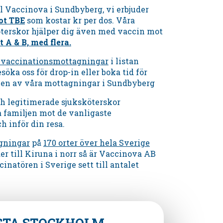
l Vaccinova i
Sundbyberg,
vi erbjuder
ot TBE
som kostar kr per dos. Våra
öterskor hjälper dig även med vaccin mot
t A & B, med flera.
a vaccinationsmottagningar
i listan
söka oss för drop-in eller boka tid för
 en av våra mottagningar
i
Sundbyberg
ch legitimerade sjuksköterskor
a familjen mot de vanligaste
 inför din resa.
gningar
på
170 orter över hela Sverige
der till Kiruna i norr så är Vaccinova AB
cinatören i Sverige sett till antalet