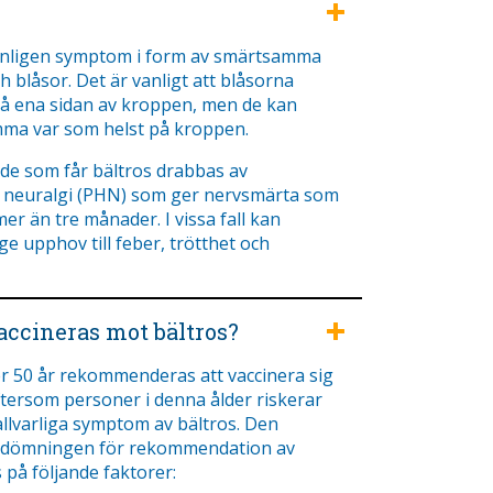
anligen symptom i form av smärtsamma
h blåsor. Det är vanligt att blåsorna
 ena sidan av kroppen, men de kan
ma var som helst på kroppen.
 de som får bältros drabbas av
 neuralgi (PHN) som ger nervsmärta som
mer än tre månader. I vissa fall kan
ge upphov till feber, trötthet och
ccineras mot bältros?
r 50 år rekommenderas att vaccinera sig
ftersom personer i denna ålder riskerar
allvarliga symptom av bältros. Den
bedömningen för rekommendation av
 på följande faktorer: