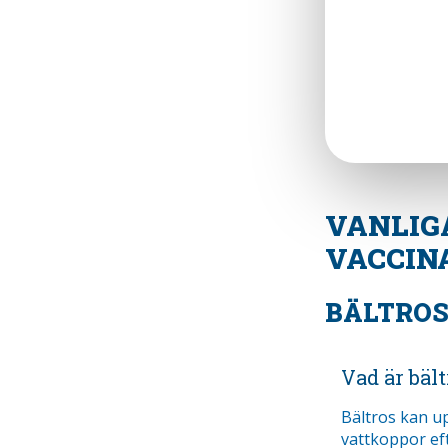
VANLIG
VACCIN
BÄLTRO
Vad är bält
Bältros kan u
vattkoppor ef