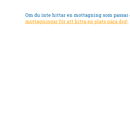
Om du inte hittar en mottagning som passar 
mottagningar för att hitta en plats nära dig!
.