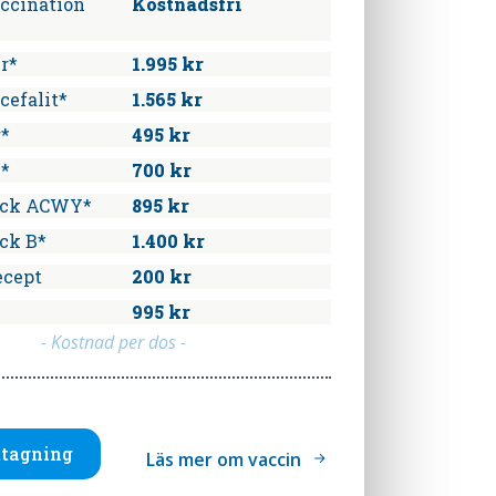
accination
Kostnadsfri
r*
1.995 kr
cefalit*
1.565 kr
r*
495 kr
n*
700 kr
ock ACWY*
895 kr
ck B*
1.400 kr
ecept
200 kr
995 kr
- Kostnad per dos -
tagning
Läs mer om vaccin