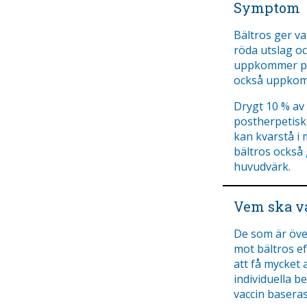
Symptom
Bältros ger v
röda utslag oc
uppkommer på
också uppkom
Drygt 10 % av
postherpetisk
kan kvarstå i 
bältros också 
huvudvärk.
Vem ska va
De som är öve
mot bältros e
att få mycket 
individuella 
vaccin baseras