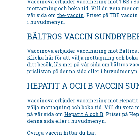
Vaccinova erbjuder vaccinering mot
TBE
i Su
mottagning och boka tid. Vill du veta mer om
vår sida om
tbe-vaccin
. Priset på TBE vaccin 
i huvudmenyn.
BÄLTROS VACCIN SUNDBYBE
Vaccinova erbjuder vaccinering mot Bältros 
Klicka här för att välja mottagning och boka 
ditt besök, läs mer på vår sida om
bältros vac
prislistan på denna sida eller i huvudmenyn.
HEPATIT A OCH B VACCIN S
Vaccinova erbjuder vaccinering mot Hepatit A
välja mottagning och boka tid. Vill du veta m
på vår sida om
Hepatit A och B
. Priset på Hep
denna sida eller i huvudmenyn.
Övriga vaccin hittar du här
.