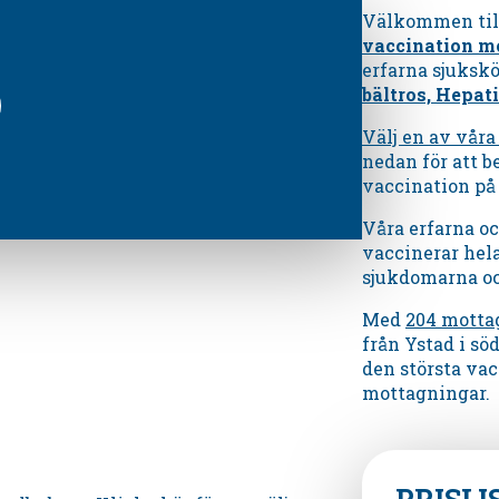
Välkommen til
vaccination m
erfarna sjuksk
bältros, Hepati
Välj en av vår
nedan för att be
vaccination på
Våra erfarna o
vaccinerar hel
sjukdomarna och
Med
204 motta
från Ystad i sö
den största vac
mottagningar.