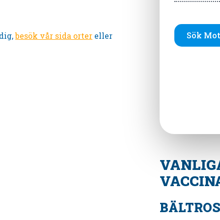
Sök Mot
dig,
besök vår sida orter
eller
VANLIG
VACCIN
BÄLTRO