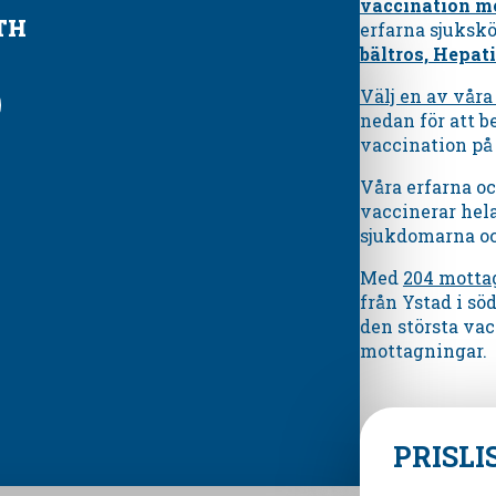
vaccination m
TH
erfarna sjuksk
bältros, Hepati
Välj en av vår
nedan för att be
vaccination på
Våra erfarna o
vaccinerar hel
sjukdomarna och
Med
204 motta
från Ystad i sö
den största vac
mottagningar.
PRISLI