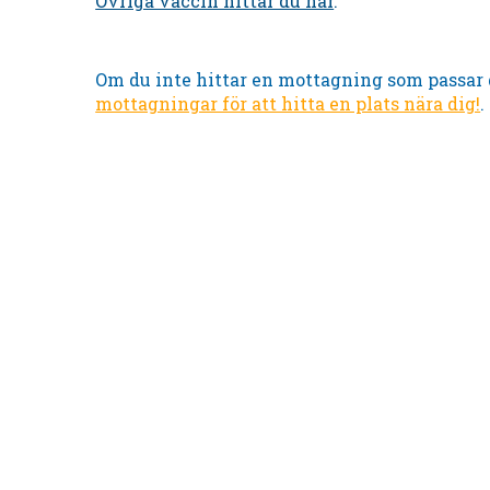
Övriga vaccin hittar du här
.
Om du inte hittar en mottagning som passar 
mottagningar för att hitta en plats nära dig!
.