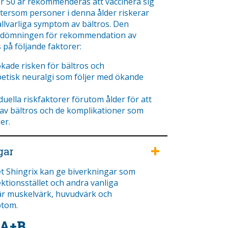
r 50 år rekommenderas att vaccinera sig
ftersom personer i denna ålder riskerar
allvarliga symptom av bältros. Den
bedömningen för rekommendation av
 på följande faktorer:
de risken för bältros och
etisk neuralgi som följer med ökande
ella riskfaktorer förutom ålder för att
av bältros och de komplikationer som
er.
gar
et Shingrix kan ge biverkningar som
ektionsstället och andra vanliga
är muskelvärk, huvudvärk och
tom.
 A+B