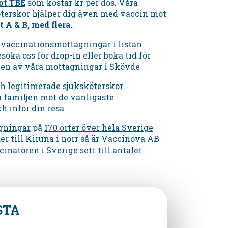
ot TBE
som kostar kr per dos. Våra
öterskor hjälper dig även med vaccin mot
t A & B, med flera.
a vaccinationsmottagningar
i listan
söka oss för drop-in eller boka tid för
 en av våra mottagningar
i
Skövde
ch legitimerade sjuksköterskor
a familjen mot de vanligaste
 inför din resa.
gningar
på
170 orter över hela Sverige
der till Kiruna i norr så är Vaccinova AB
cinatören i Sverige sett till antalet
STA