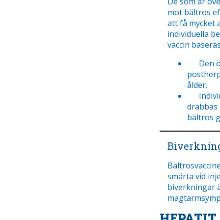
De som är öve
mot bältros e
att få mycket 
individuella 
vaccin baseras
Den öka
postherp
ålder.
Individu
drabbas 
bältros g
Biverknin
Bältrosvaccin
smärta vid inj
biverkningar 
magtarmsymp
HEPATIT