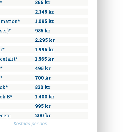
*
865 kr
2.145 kr
mmation*
1.095 kr
ser)*
985 kr
2.295 kr
r*
1.995 kr
cefalit*
1.565 kr
r*
495 kr
n*
700 kr
ck*
830 kr
ck B*
1.400 kr
995 kr
ecept
200 kr
- Kostnad per dos -