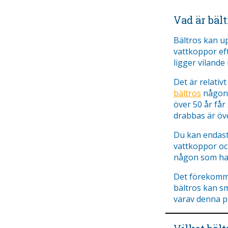
Vad är bält
Bältros kan u
vattkoppor ef
ligger vilande
Det är relativ
bältros
någon g
över 50 år får
drabbas är öve
Du kan endast 
vattkoppor och
någon som har
Det förekomme
bältros kan s
varav denna p