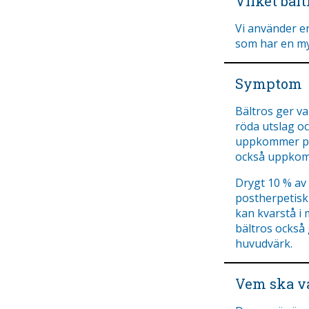
Vilket bäl
Vi använder en
som har en my
Symptom
Bältros ger v
röda utslag oc
uppkommer på
också uppkom
Drygt 10 % av
postherpetisk
kan kvarstå i 
bältros också 
huvudvärk.
Vem ska va