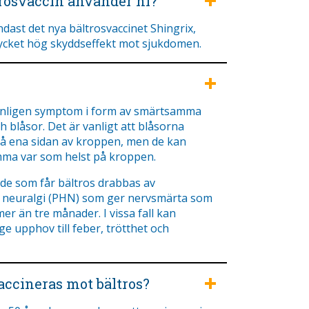
trosvaccin använder ni?
dast det nya bältrosvaccinet Shingrix,
cket hög skyddseffekt mot sjukdomen.
anligen symptom i form av smärtsamma
h blåsor. Det är vanligt att blåsorna
 ena sidan av kroppen, men de kan
ma var som helst på kroppen.
 de som får bältros drabbas av
 neuralgi (PHN) som ger nervsmärta som
mer än tre månader. I vissa fall kan
ge upphov till feber, trötthet och
ccineras mot bältros?