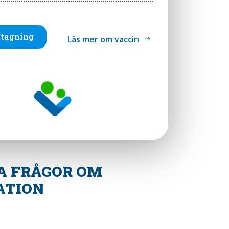
tagning
Läs mer om vaccin
A FRÅGOR OM
ATION
S