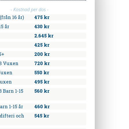
- Kostnad per dos -
från 16 år)
475 kr
15 år
430 kr
2.645 kr
425 kr
5+
200 kr
B Vuxen
720 kr
Vuxen
550 kr
Vuxen
495 kr
 Barn 1-15
560 kr
arn 1-15 år
460 kr
difteri och
545 kr