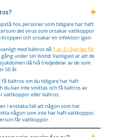
ros?
ppstå hos personer som tidigare har haft
tersom det virus som orsakar vattkoppor
 i kroppen och orsakar en infektion igen.
t vanligt med bältros då
1 av 3 i Sverige får
ång under sin livstid. Vanligast är att de
 sjukdomen då två tredjedelar av de som
r 50 år.
få bältros om du tidigare har haft
 du kan inte smittas och få bältros av
 vattkoppor eller bältros.
r i enstaka fall att någon som har
mitta någon som inte har haft vattkoppor,
erson får vattkoppor.