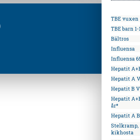
TBE vuxen (
TBE barn 1-
Bältros
Influensa
Influensa 6
Hepatit A+
Hepatit A 
Hepatit B 
Hepatit A+B
år*
Hepatit A B
Stelkramp, 
kikhosta