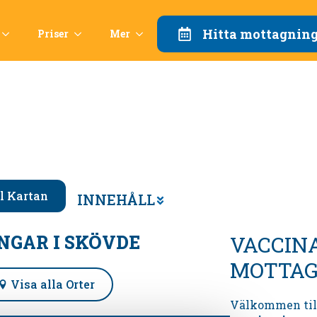
Hitta mottagnin
Priser
Mer
ll Kartan
INNEHÅLL
NGAR I
SKÖVDE
VACCIN
MOTTAG
Visa alla Orter
Välkommen til