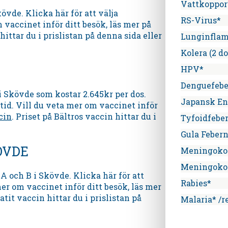
Vattkoppor
övde. Klicka här för att välja
RS-Virus*
 vaccinet inför ditt besök, läs mer på
hittar du i prislistan på denna sida eller
Lunginfla
Kolera (2 do
HPV*
Denguefebe
i Skövde som kostar 2.645kr per dos.
Japansk En
tid. Vill du veta mer om vaccinet inför
cin
. Priset på Bältros vaccin hittar du i
Tyfoidfebe
Gula Feber
ÖVDE
Meningoko
Meningoko
 och B i Skövde. Klicka här för att
Rabies*
er om vaccinet inför ditt besök, läs mer
atit vaccin hittar du i prislistan på
Malaria* /r