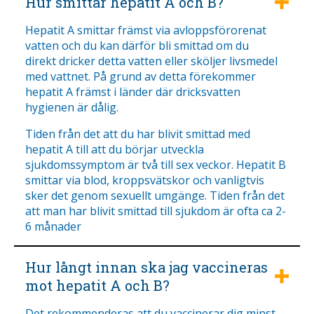
Hur smittar hepatit A och B?
Hepatit A smittar främst via avloppsförorenat
vatten och du kan därför bli smittad om du
direkt dricker detta vatten eller sköljer livsmedel
med vattnet. På grund av detta förekommer
hepatit A främst i länder där dricksvatten
hygienen är dålig.
Tiden från det att du har blivit smittad med
hepatit A till att du börjar utveckla
sjukdomssymptom är två till sex veckor. Hepatit B
smittar via blod, kroppsvätskor och vanligtvis
sker det genom sexuellt umgänge. Tiden från det
att man har blivit smittad till sjukdom är ofta ca 2-
6 månader
Hur långt innan ska jag vaccineras
mot hepatit A och B?
Det rekommenderas att du vaccinerar dig minst