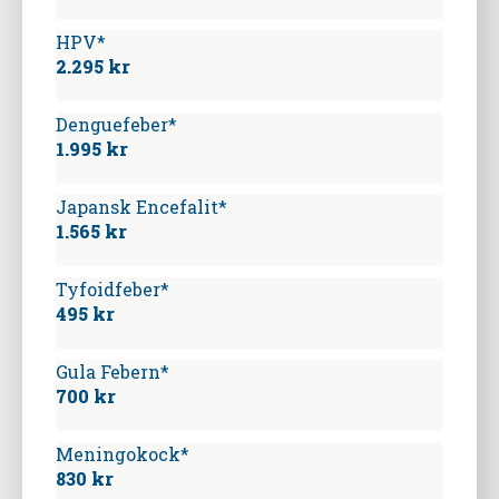
HPV*
2.295 kr
Denguefeber*
1.995 kr
Japansk Encefalit*
1.565 kr
Tyfoidfeber*
495 kr
Gula Febern*
700 kr
Meningokock*
830 kr