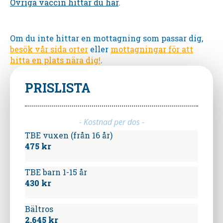
Övriga vaccin hittar du här
.
Om du inte hittar en mottagning som passar dig,
besök vår sida orter
eller
mottagningar för att
hitta en plats nära dig!
.
PRISLISTA
- Kostnad per dos -
TBE vuxen (från 16 år)
475 kr
TBE barn 1-15 år
430 kr
Bältros
2.645 kr