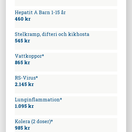
Hepatit A Barn 1-15 år
460 kr
Stelkramp, difteri och kikhosta
545 kr
Vattkoppor*
865 kr
RS-Virus*
2.145 kr
Lunginflammation*
1.095 kr
Kolera (2 doser)*
985 kr