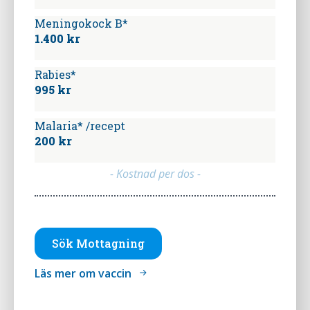
Meningokock B*
1.400 kr
Rabies*
995 kr
Malaria* /recept
200 kr
- Kostnad per dos -
Sök Mottagning
Läs mer om vaccin