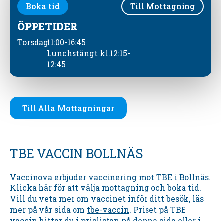
Boka tid
Till Mottagning
ÖPPETIDER
Torsdag
11:00-16:45
Lunchstängt kl.12:15-
12:45
Till Alla Mottagningar
TBE VACCIN BOLLNÄS
Vaccinova erbjuder vaccinering mot
TBE
i Bollnäs.
Klicka här för att välja mottagning och boka tid.
Vill du veta mer om vaccinet inför ditt besök, läs
mer på vår sida om
tbe-vaccin
. Priset på TBE
vaccin hittar du i prislistan på denna sida eller i