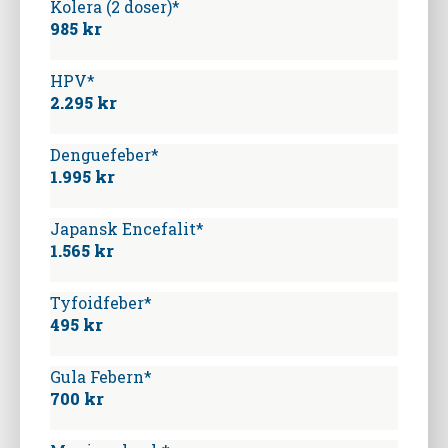
Kolera (2 doser)*
985 kr
HPV*
2.295 kr
Denguefeber*
1.995 kr
Japansk Encefalit*
1.565 kr
Tyfoidfeber*
495 kr
Gula Febern*
700 kr