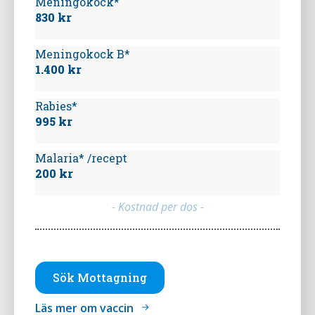
Meningokock*
830 kr
Meningokock B*
1.400 kr
Rabies*
995 kr
Malaria* /recept
200 kr
- Kostnad per dos -
Sök Mottagning
Läs mer om vaccin