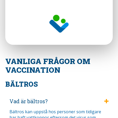
VANLIGA FRÅGOR OM
VACCINATION
BÄLTROS
Vad är bältros?
Bältros kan uppstå hos personer som tidigare
har haft vattkoppor eftersom det virus som