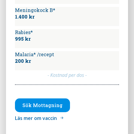
Meningokock B*
1.400 kr
Rabies*
995 kr
Malaria* /recept
200 kr
- Kostnad per dos -
Sök Mottagning
Läs mer om vaccin