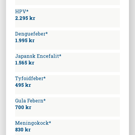
HPV*
2.295 kr
Denguefeber*
1.995 kr
Japansk Encefalit*
1.565 kr
Tyfoidfeber*
495 kr
Gula Febern*
700 kr
Meningokock*
830 kr