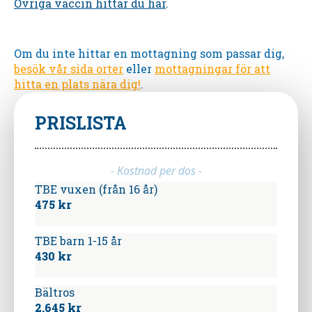
Övriga vaccin hittar du här
.
Om du inte hittar en mottagning som passar dig,
besök vår sida orter
eller
mottagningar för att
hitta en plats nära dig!
.
PRISLISTA
- Kostnad per dos -
TBE vuxen (från 16 år)
475 kr
TBE barn 1-15 år
430 kr
Bältros
2.645 kr