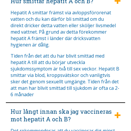
Hur smittar hepatit A och B?
Hepatit A smittar främst via avloppsförorenat
vatten och du kan därför bli smittad om du
direkt dricker detta vatten eller sköljer livsmedel
med vattnet. På grund av detta förekommer
hepatit A främst i länder där dricksvatten
hygienen är dålig.
Tiden från det att du har blivit smittad med
hepatit A till att du börjar utveckla
sjukdomssymptom är två till sex veckor. Hepatit B
smittar via blod, kroppsvätskor och vanligtvis
sker det genom sexuellt umgänge. Tiden från det
att man har blivit smittad till sjukdom är ofta ca 2-
6 månader
Hur långt innan ska jag vaccineras
mot hepatit A och B?
Det rekommenderas att du vaccinerar dig minst