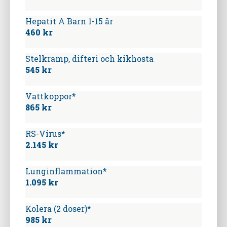
Hepatit A Barn 1-15 år
460 kr
Stelkramp, difteri och kikhosta
545 kr
Vattkoppor*
865 kr
RS-Virus*
2.145 kr
Lunginflammation*
1.095 kr
Kolera (2 doser)*
985 kr