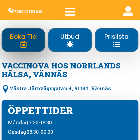
Boka Tid
Utbud
Prislista
VACCINOVA HOS NORRLANDS
HÄLSA, VÄNNÄS
Västra Järnvägsgatan 4, 91134, Vännäs
ÖPPETTIDER
Måndag
17:30-18:30
Onsdag
08:30-09:00