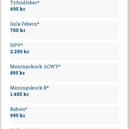
Tyfoidfeber*
495 kr
Gula Febern*
700 kr
HPV*
2.295 kr
Meningokock ACWY*
895 kr
Meningokock B*
1.400 kr
Rabies*
995 kr