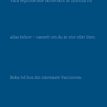
Våra legitimerade sköterskor är lyhörda för
allas behov – oavsett om du är stor eller liten.
Boka tid hos din närmaste Vaccinova-