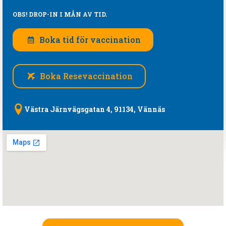
OBS! DROP-IN I MÅN AV TID.
Boka tid för vaccination
Boka Resevaccination
Västra Järnvägsgatan 4, 91134, Vännäs