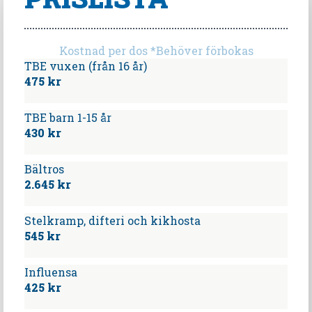
Kostnad per dos *Behöver förbokas
TBE vuxen (från 16 år)
475 kr
TBE barn 1-15 år
430 kr
Bältros
2.645 kr
Stelkramp, difteri och kikhosta
545 kr
Influensa
425 kr