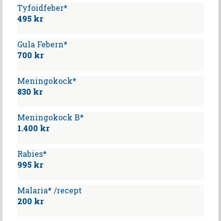
Tyfoidfeber*
495 kr
Gula Febern*
700 kr
Meningokock*
830 kr
Meningokock B*
1.400 kr
Rabies*
995 kr
Malaria* /recept
200 kr