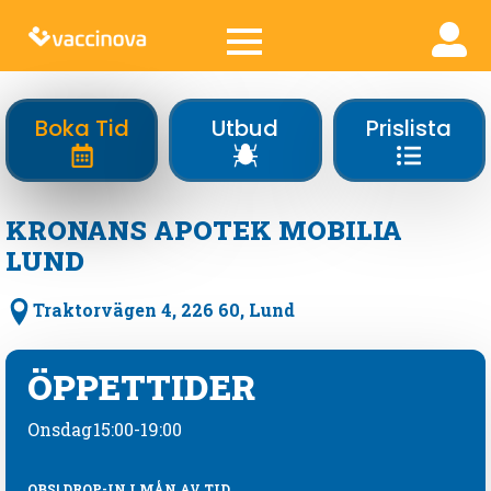
Boka Tid
Utbud
Prislista
KRONANS APOTEK MOBILIA
LUND
Traktorvägen 4, 226 60, Lund
ÖPPETTIDER
Onsdag
15:00-19:00
OBS! DROP-IN I MÅN AV TID.