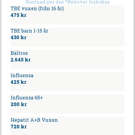
Kostnad per dos *Behöver förbokas
TBE vuxen (från 16 år)
475 kr
TBE barn 1-15 år
430 kr
Bältros
2.645 kr
Influensa
425 kr
Influensa 65+
200 kr
Hepatit A+B Vuxen
720 kr