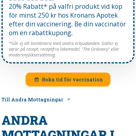
20% Rabatt* på valfri produkt vid köp
för minst 250 kr hos Kronans Apotek
efter din vaccinering. Be din vaccinatör
om en rabattkupong.
*Går ej att kombinera med andra erbjudanden. Gäller ej
varor på recept, receptfria läkemedel, "The Ordinary" eller
modersmjölksersättning.
Boka tid för vaccination
Till Andra Mottagningar
ANDRA
MOTTAGNINGAR I