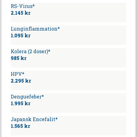
RS-Virus*
2.145 kr
Lunginflammation*
1.095 kr
Kolera (2 doser)*
985 kr
HPV*
2.295 kr
Denguefeber*
1.995 kr
Japansk Encefalit*
1.565 kr