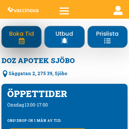
Boka Tid
Utbud
Prislista
DOZ APOTEK SJÖBO
Såggatan 2, 275 39, Sjöbo
ÖPPETTIDER
Onsdag
13:00-17:00
OBS! DROP-IN I MÅN AV TID.