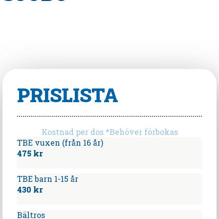
PRISLISTA
Kostnad per dos *Behöver förbokas
TBE vuxen (från 16 år)
475 kr
TBE barn 1-15 år
430 kr
Bältros