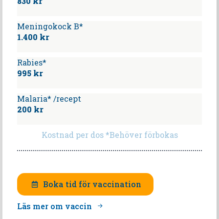
830 kr
Meningokock B*
1.400 kr
Rabies*
995 kr
Malaria* /recept
200 kr
Kostnad per dos *Behöver förbokas
Boka tid för vaccination
Läs mer om vaccin