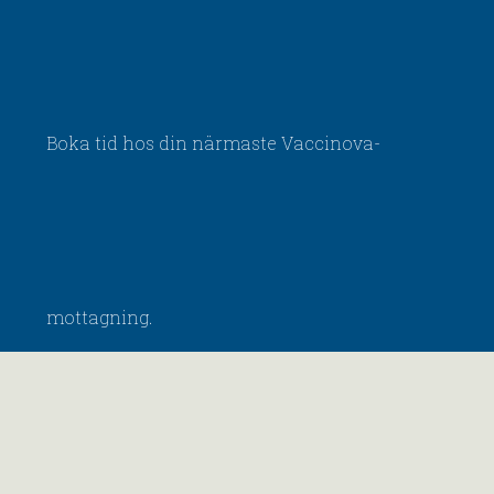
Boka tid hos din närmaste Vaccinova-
mottagning.
Vi har även Drop-in i mån av tid.