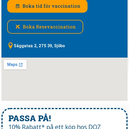
Boka tid för vaccination
Boka Resevaccination
Såggatan 2, 275 39, Sjöbo
PASSA PÅ!
10% Rabatt* på ett köp hos DOZ