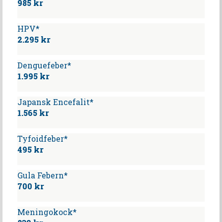
985 kr
HPV*
2.295 kr
Denguefeber*
1.995 kr
Japansk Encefalit*
1.565 kr
Tyfoidfeber*
495 kr
Gula Febern*
700 kr
Meningokock*