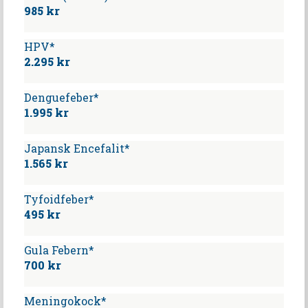
985 kr
HPV*
2.295 kr
Denguefeber*
1.995 kr
Japansk Encefalit*
1.565 kr
Tyfoidfeber*
495 kr
Gula Febern*
700 kr
Meningokock*