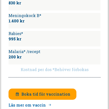
830 kr
Meningokock B*
1.400 kr
Rabies*
995 kr
Malaria* /recept
200 kr
Kostnad per dos *Behöver förbokas
Boka tid för vaccination
Läs mer om vaccin