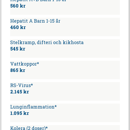
560 kr
Hepatit A Barn 1-15 år
460 kr
Stelkramp, difteri och kikhosta
545 kr
Vattkoppor*
865 kr
RS-Virus*
2.145 kr
Lunginflammation*
1.095 kr
Kolera (2 doser)*