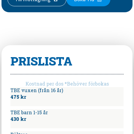
PRISLISTA
Kostnad per dos *Behöver förbokas
TBE vuxen (från 16 år)
475 kr
TBE barn 1-15 år
430 kr