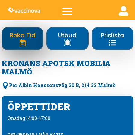
Boka Tid
Utbud
Prislista
KRONANS APOTEK MOBILIA
MALMÖ
Per Albin Hanssonsväg 30 B, 214 32 Malmö
ÖPPETTIDER
Onsdag
14:00-17:00
OBS! DROP-IN I MÅN AV TID.