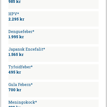
985 kr
HPV*
2.295 kr
Denguefeber*
1.995 kr
Japansk Encefalit*
1.565 kr
Tyfoidfeber*
495 kr
Gula Febern*
700 kr
Meningokock*