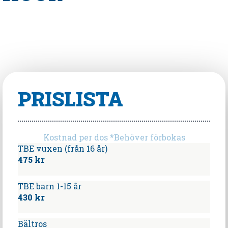
PRISLISTA
Kostnad per dos *Behöver förbokas
TBE vuxen (från 16 år)
475 kr
TBE barn 1-15 år
430 kr
Bältros