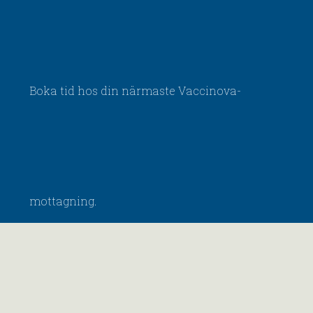
Boka tid hos din närmaste Vaccinova-
mottagning.
Vi har även Drop-in i mån av tid.