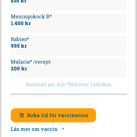
830 kr
Meningokock B*
1.400 kr
Rabies*
995 kr
Malaria* /recept
200 kr
Kostnad per dos *Behöver förbokas
Boka tid för vaccination
Läs mer om vaccin