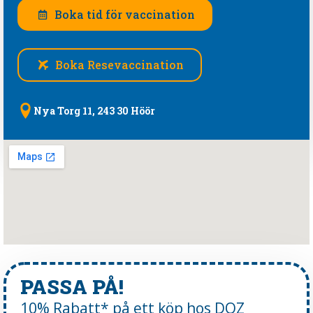
Boka tid för vaccination
Boka Resevaccination
Nya Torg 11, 243 30 Höör
PASSA PÅ!
10% Rabatt* på ett köp hos DOZ