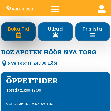
Boka Tid
Utbud
Prislista
DOZ APOTEK HÖÖR NYA TORG
Nya Torg 11, 243 30 Höör
ÖPPETTIDER
Torsdag
13:00-17:00
OBS! DROP-IN I MÅN AV TID.