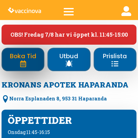
OBS! Fredag 7/8 har vi öppet kl. 11:45-15:00
Boka Tid
Utbud
Prislista
KRONANS APOTEK HAPARANDA
Norra Esplanaden 8, 953 31 Haparanda
ÖPPETTIDER
Onsdag
11:45-16:15