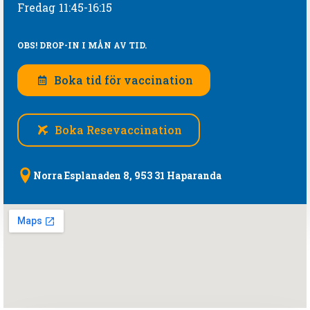
Fredag
11:45-16:15
OBS! DROP-IN I MÅN AV TID.
Boka tid för vaccination
Boka Resevaccination
Norra Esplanaden 8, 953 31 Haparanda