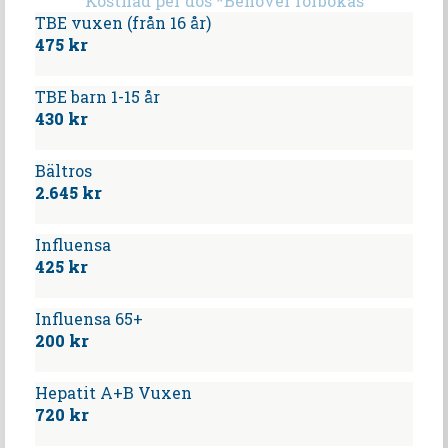
Kostnad per dos *Behöver förbokas
TBE vuxen (från 16 år)
475 kr
TBE barn 1-15 år
430 kr
Bältros
2.645 kr
Influensa
425 kr
Influensa 65+
200 kr
Hepatit A+B Vuxen
720 kr