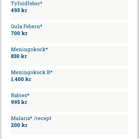
Tyfoidfeber*
495 kr
Gula Febern*
700 kr
Meningokock*
830 kr
Meningokock B*
1.400 kr
Rabies*
995 kr
Malaria* /recept
200 kr