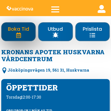
Boka Tid
Utbud
Prislista
KRONANS APOTEK HUSKVARNA
VÅRDCENTRUM
Jönköpingsvägen 19, 561 31, Huskvarna
ÖPPETTIDER
Torsdag
12:00-17:30
OBS! DROP-IN I MÅN AV TID.