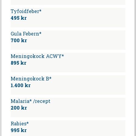
Tyfoidfeber*
495 kr
Gula Febern*
700 kr
Meningokock ACWY*
895 kr
Meningokock B*
1.400 kr
Malaria* /recept
200 kr
Rabies*
995 kr