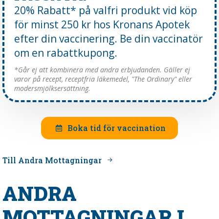
20% Rabatt* på valfri produkt vid köp
för minst 250 kr hos Kronans Apotek
efter din vaccinering. Be din vaccinatör
om en rabattkupong.
*Går ej att kombinera med andra erbjudanden. Gäller ej
varor på recept, receptfria läkemedel, "The Ordinary" eller
modersmjölksersättning.
Boka tid för vaccination
Till Andra Mottagningar
ANDRA
MOTTAGNINGAR I