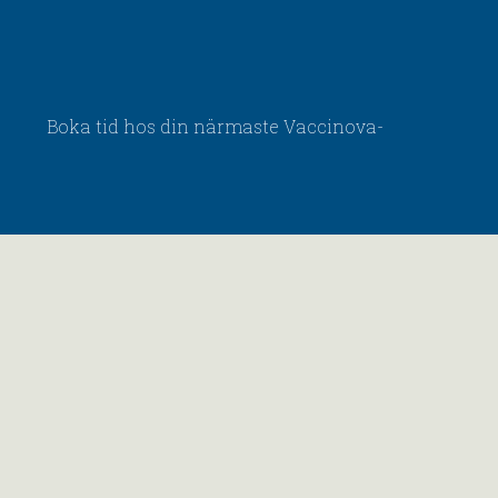
Boka tid hos din närmaste Vaccinova-
mottagning.
Vi har även Drop-in i mån av tid.