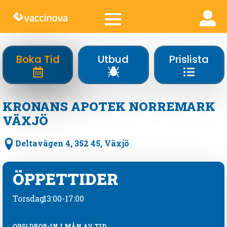
Boka Tid
Utbud
Prislista
KRONANS APOTEK NORREMARK
VÄXJÖ
Deltavägen 4, 352 45, Växjö
ÖPPETTIDER
Torsdag
13:00-17:00
OBS! DROP-IN I MÅN AV TID.