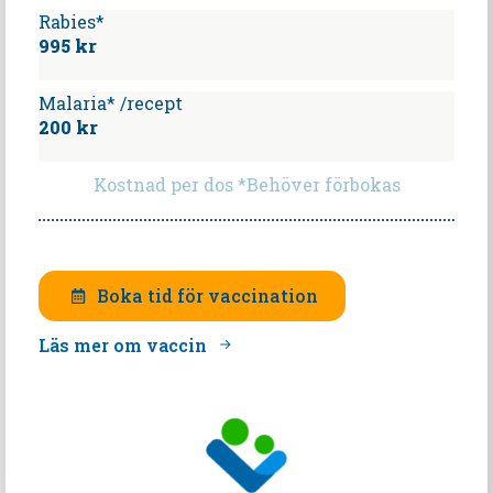
Rabies*
995 kr
Malaria* /recept
200 kr
Kostnad per dos *Behöver förbokas
Boka tid för vaccination
Läs mer om vaccin