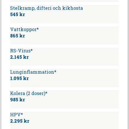
Stelkramp, difteri och kikhosta
545 kr
Vattkoppor*
865 kr
RS-Virus*
2.145 kr
Lunginflammation*
1.095 kr
Kolera (2 doser)*
985 kr
HPV*
2.295 kr