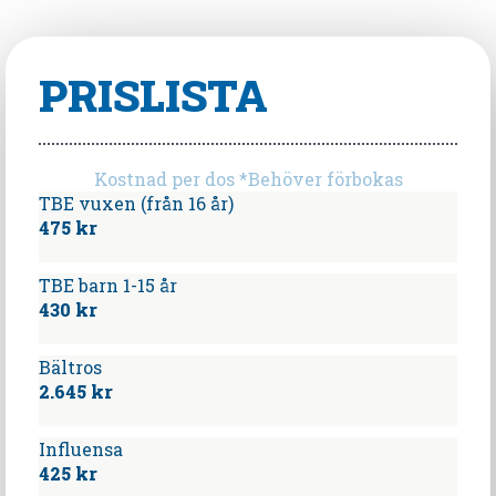
PRISLISTA
Kostnad per dos *Behöver förbokas
TBE vuxen (från 16 år)
475 kr
TBE barn 1-15 år
430 kr
Bältros
2.645 kr
Influensa
425 kr