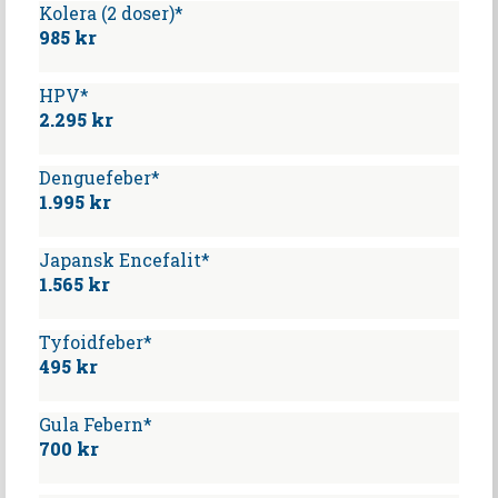
Kolera (2 doser)*
985 kr
HPV*
2.295 kr
Denguefeber*
1.995 kr
Japansk Encefalit*
1.565 kr
Tyfoidfeber*
495 kr
Gula Febern*
700 kr