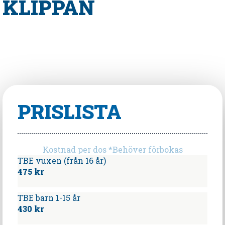
KLIPPAN
PRISLISTA
Kostnad per dos *Behöver förbokas
TBE vuxen (från 16 år)
475 kr
TBE barn 1-15 år
430 kr