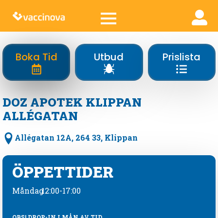
Boka Tid
Utbud
Prislista
DOZ APOTEK KLIPPAN
ALLÉGATAN
Allégatan 12A, 264 33, Klippan
ÖPPETTIDER
Måndag
12:00-17:00
OBS! DROP-IN I MÅN AV TID.