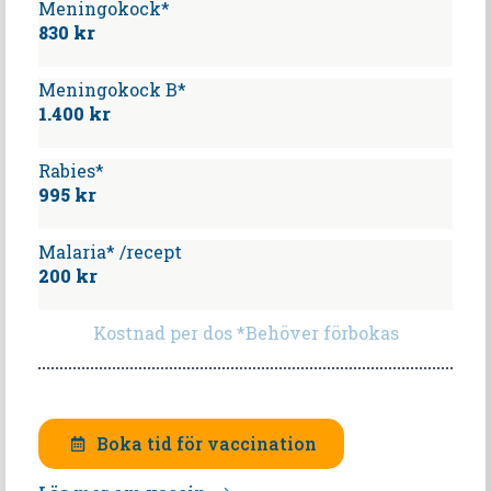
Meningokock*
830 kr
Meningokock B*
1.400 kr
Rabies*
995 kr
Malaria* /recept
200 kr
Kostnad per dos *Behöver förbokas
Boka tid för vaccination